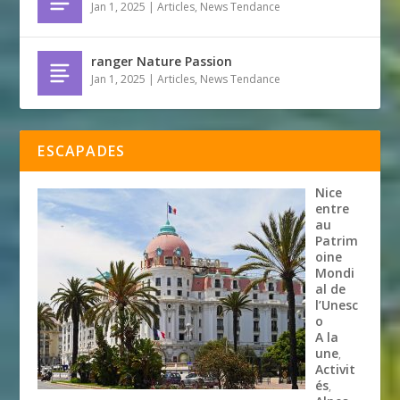
Jan 1, 2025
|
Articles
,
News Tendance
ranger Nature Passion
Jan 1, 2025
|
Articles
,
News Tendance
ESCAPADES
Nice
entre
au
Patrim
oine
Mondi
al de
l’Unesc
o
A la
une
,
Activit
és
,