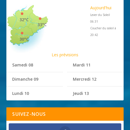
Aujourd'hui
Lever du Soleil
32°C
06:31
33°C
Coucher du soleil à
20:42
30°C
Les prévisions
Samedi 08
Mardi 11
Dimanche 09
Mercredi 12
Lundi 10
Jeudi 13
SUIVEZ-NOUS