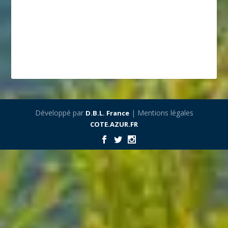
Développé par
| Mentions légales
D.B.L. France
COTE.AZUR.FR