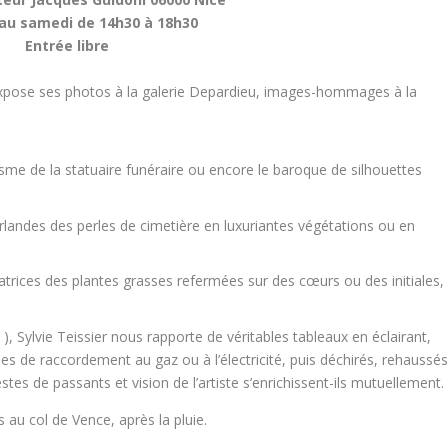
 au samedi de 14h30 à 18h30
Entrée libre
r expose ses photos à la galerie Depardieu, images-hommages à la
icisme de la statuaire funéraire ou encore le baroque de silhouettes
uirlandes des perles de cimetière en luxuriantes végétations ou en
cicatrices des plantes grasses refermées sur des cœurs ou des initiales,
s ), Sylvie Teissier nous rapporte de véritables tableaux en éclairant,
ues de raccordement au gaz ou à l’électricité, puis déchirés, rehaussé
gestes de passants et vision de l’artiste s’enrichissent-ils mutuellement.
 au col de Vence, après la pluie.