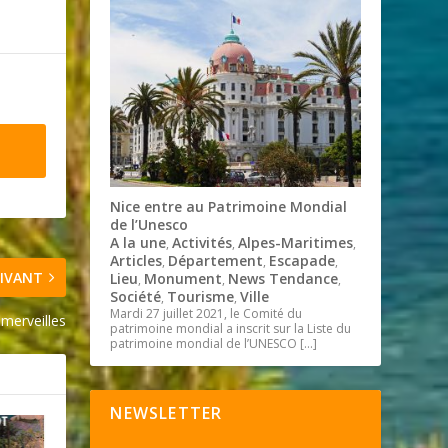
Nice entre au Patrimoine Mondial
de l’Unesco
A la une
Activités
Alpes-Maritimes
,
,
,
Articles
Département
Escapade
,
,
,
IVANT
Lieu
Monument
News Tendance
,
,
,
Société
Tourisme
Ville
,
,
Mardi 27 juillet 2021, le Comité du
 merveilles
patrimoine mondial a inscrit sur la Liste du
patrimoine mondial de l’UNESCO
[…]
NEWSLETTER