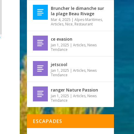
Bruncher le dimanche sur
la plage Beau Rivage
Mar 4, 2025
|
Alpes-Maritimes
,
Articles
,
Nice
,
Restaurant
p
ce evasion
Jan 1, 2025
|
Articles
,
News
Tendance
jetscool
Jan 1, 2025
|
Articles
,
News
Tendance
ranger Nature Passion
Jan 1, 2025
|
Articles
,
News
Tendance
ESCAPADES