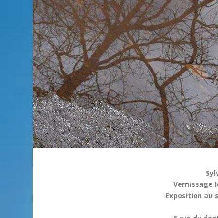
Syl
Vernissage le
Exposition au 
6 rue du doc