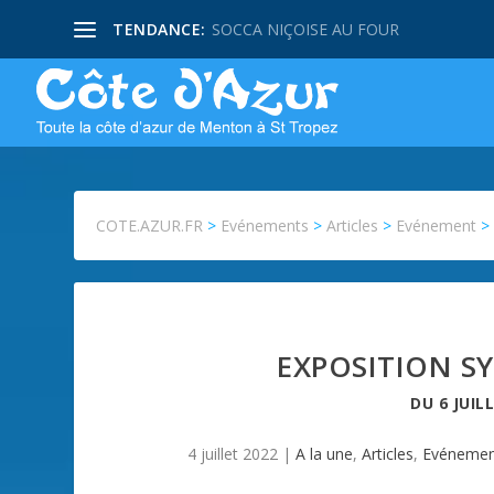
TENDANCE:
SOCCA NIÇOISE AU FOUR
COTE.AZUR.FR
>
Evénements
>
Articles
>
Evénement
EXPOSITION SYL
DU
6 JUIL
4 juillet 2022
|
A la une
,
Articles
,
Evénemen