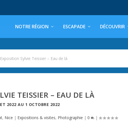
NOTRE RÉGION
ESCAPADE
DÉCOUVRIR
>
Exposition Sylvie Teissier – Eau de là
VIE TEISSIER – EAU DE LÀ
LET 2022
AU
1 OCTOBRE 2022
t
,
Nice
|
Expositions & visites
,
Photographie
|
0
|