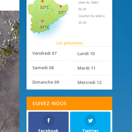
Lever du Soleil
32°C
06:29
33°C
Coucher du soleil à
20:43
31°C
Les prévisions
Vendredi 07
Lundi 10
Samedi 08
Mardi 11
Dimanche 09
Mercredi 12
SUIVEZ-NOUS
Facebook
Twitter