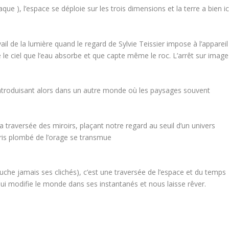
aque ), l’espace se déploie sur les trois dimensions et la terre a bien ic
vail de la lumière quand le regard de Sylvie Teissier impose à l’appareil
e le ciel que l’eau absorbe et que capte même le roc. L’arrêt sur image
n, introduisant alors dans un autre monde où les paysages souvent
 la traversée des miroirs, plaçant notre regard au seuil d’un univers
gris plombé de l’orage se transmue
uche jamais ses clichés), c’est une traversée de l’espace et du temps
e qui modifie le monde dans ses instantanés et nous laisse rêver.