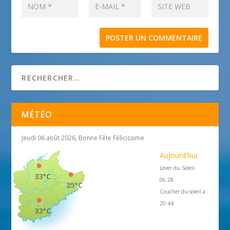
MÉTÉO
Jeudi 06 août 2026, Bonne Fête Félicissime
Aujourd'hui
Lever du Soleil
33°C
06:28
35°C
Coucher du soleil à
20:44
33°C