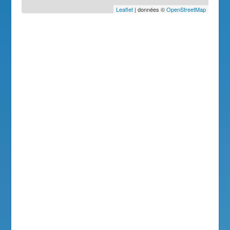
Leaflet
| données ©
OpenStreetMap