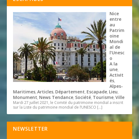
Nice
entre
au
Patrim
oine
Mondi
al de
l’Unesc
o
A la
une
,
Activit
és
,
Alpes-
Maritimes
Articles
Département
Escapade
Lieu
,
,
,
,
,
Monument
News Tendance
Société
Tourisme
Ville
,
,
,
,
Mardi 27 juillet 2021, le Comité du patrimoine mondial a inscrit
sur la Liste du patrimoine mondial de l’UNESCO
[…]
NEWSLETTER