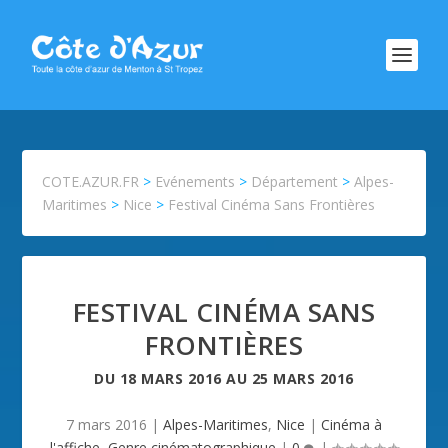
COTE.AZUR.FR
>
Evénements
>
Département
>
Alpes-
Maritimes
>
Nice
>
Festival Cinéma Sans Frontières
FESTIVAL CINÉMA SANS
FRONTIÈRES
DU
18 MARS 2016
AU
25 MARS 2016
7 mars 2016
|
Alpes-Maritimes
,
Nice
|
Cinéma à
l'affiche
,
Genre cinématographique
|
0
|