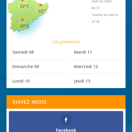
Lever du Soleil
32°C
06:31
33°C
Coucher du soleil à
20:42
30°C
Les prévisions
Samedi 08
Mardi 11
Dimanche 09
Mercredi 12
Lundi 10
Jeudi 13
SUIVEZ-NOUS
Facebook