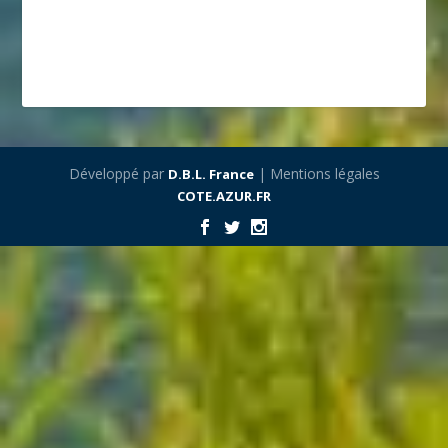
Développé par
| Mentions légales
D.B.L. France
COTE.AZUR.FR