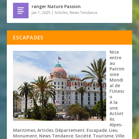
ranger Nature Passion
Jan 1, 2025
|
Articles
,
News Tendance
ESCAPADES
Nice
entre
au
Patrim
oine
Mondi
al de
l’Unesc
o
A la
une
,
Activit
és
,
Alpes-
Maritimes
Articles
Département
Escapade
Lieu
,
,
,
,
,
Monument
News Tendance
Société
Tourisme
Ville
,
,
,
,