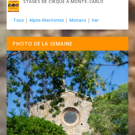
STAGES DE CIRQUE À MONTE-CARLO
Tous
|
Alpes-Maritimes
|
Monaco
|
Var
PHOTO DE LA SEMAINE