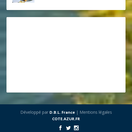
Développé par
| Mentions légales
D.B.L. France
COTE.AZUR.FR