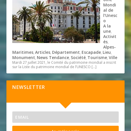
Mondi
al de
l’Unesc
o
A la
une
,
Activit
és
,
Alpes-
Maritimes
Articles
Département
Escapade
Lieu
,
,
,
,
,
Monument
News Tendance
Société
Tourisme
Ville
,
,
,
,
Mardi 27 juillet 2021, le Comité du patrimoine mondial a inscrit
sur la Liste du patrimoine mondial de l’UNESCO
[…]
NEWSLETTER