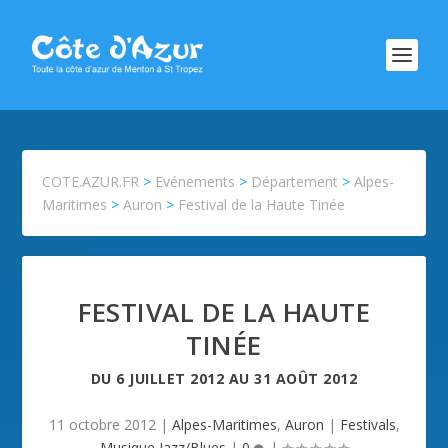
COTE.AZUR.FR
>
Evénements
>
Département
>
Alpes-
Maritimes
>
Auron
>
Festival de la Haute Tinée
FESTIVAL DE LA HAUTE
TINÉE
DU
6 JUILLET 2012
AU
31 AOÛT 2012
11 octobre 2012
|
Alpes-Maritimes
,
Auron
|
Festivals
,
Musique Jazz/Blues
|
0
|