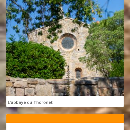
L'abbaye du Thoronet