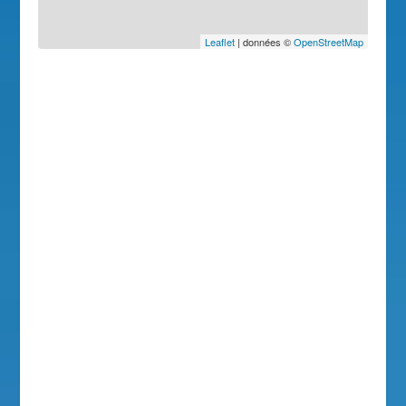
Leaflet
| données ©
OpenStreetMap