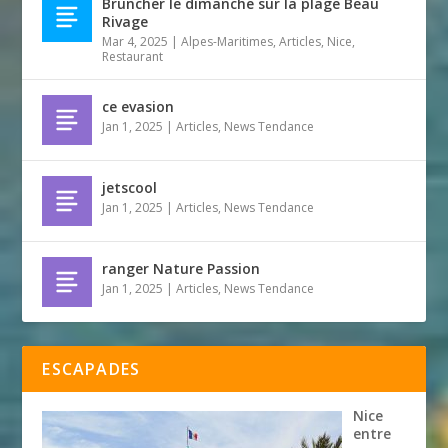
Bruncher le dimanche sur la plage Beau
Rivage
Mar 4, 2025
|
Alpes-Maritimes
,
Articles
,
Nice
,
Restaurant
ce evasion
Jan 1, 2025
|
Articles
,
News Tendance
jetscool
Jan 1, 2025
|
Articles
,
News Tendance
ranger Nature Passion
Jan 1, 2025
|
Articles
,
News Tendance
ESCAPADES
Nice
entre