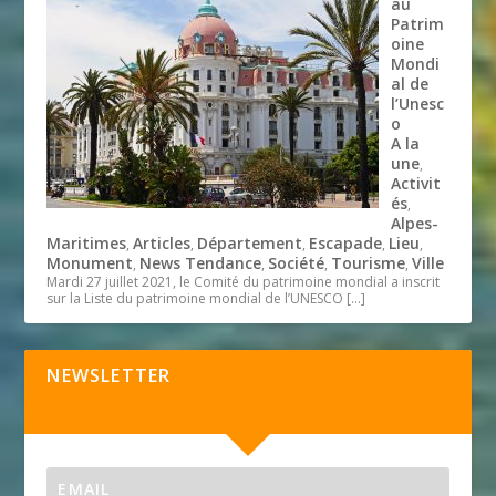
au
Patrim
oine
Mondi
al de
l’Unesc
o
A la
une
,
Activit
és
,
Alpes-
Maritimes
Articles
Département
Escapade
Lieu
,
,
,
,
,
Monument
News Tendance
Société
Tourisme
Ville
,
,
,
,
Mardi 27 juillet 2021, le Comité du patrimoine mondial a inscrit
sur la Liste du patrimoine mondial de l’UNESCO
[…]
NEWSLETTER