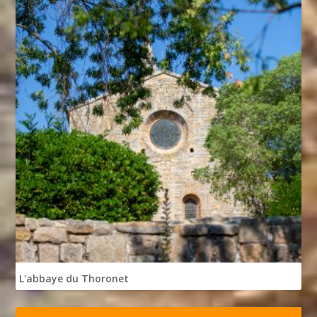
L'abbaye du Thoronet