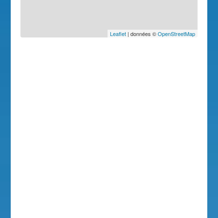
Leaflet
| données ©
OpenStreetMap