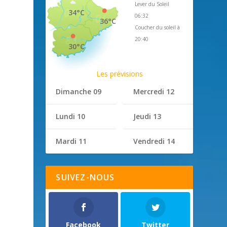
Lever du Soleil
34°C
06:32
36°C
Coucher du soleil à
s
20:40
30°C
Les prévisions
Dimanche 09
Mercredi 12
Lundi 10
Jeudi 13
Mardi 11
Vendredi 14
SUIVEZ-NOUS
Facebook
Twitter