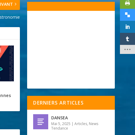
IVANT
astronomie
annes
DERNIERS ARTICLES
DANSEA
Mai 5, 2025
|
Articles
,
News
Tendance