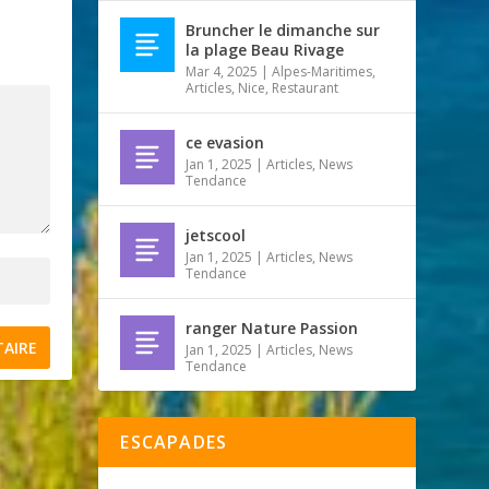
Bruncher le dimanche sur
la plage Beau Rivage
Mar 4, 2025
|
Alpes-Maritimes
,
Articles
,
Nice
,
Restaurant
ce evasion
Jan 1, 2025
|
Articles
,
News
Tendance
jetscool
Jan 1, 2025
|
Articles
,
News
Tendance
ranger Nature Passion
Jan 1, 2025
|
Articles
,
News
Tendance
ESCAPADES