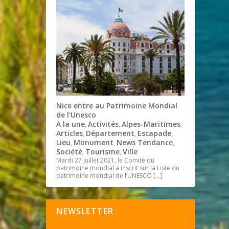
Nice entre au Patrimoine Mondial
de l’Unesco
A la une
Activités
Alpes-Maritimes
,
,
,
Articles
Département
Escapade
,
,
,
Lieu
Monument
News Tendance
,
,
,
Société
Tourisme
Ville
,
,
Mardi 27 juillet 2021, le Comité du
patrimoine mondial a inscrit sur la Liste du
patrimoine mondial de l’UNESCO
[…]
NEWSLETTER