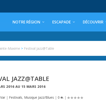
NOTRE RÉGION
ESCAPADE
DÉCOUVRIR
ainte-Maxime
>
Festival Jazz@Table
VAL JAZZ@TABLE
ARS 2016
AU
15 MARS 2016
,
Var
|
Festivals
,
Musique Jazz/Blues
|
0
|