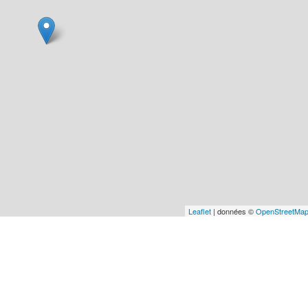
Leaflet
| données ©
OpenStreetMa