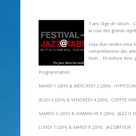
7 ans l’âge de raison…
la cour des grands repr
Celui d’un rendez-vous 
compréhension des amou
hiver… En voiture donc p
Programmation :
MARDI 1 (20H) & MERCREDI 2 (20H) : HYPPOC
JEUDI 3 (20H) & VENDREDI 4 (20H) : COFFEE G
SAMEDI 5 (20H) & DIMANCHE 6 (20H) : JAZZ O M
LUNDI 7 (20H) & MARDI 8 (20H) : JAZZ@FOUR