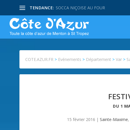
TENDANCE:
SOCCA NIÇOISE AU FOUR
COTE.AZUR.FR
>
Evénements
>
Département
>
Var
>
S
FESTI
DU
1 M
15 février 2016
|
Sainte-Maxime