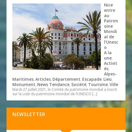
Nice
entre
au
Patrim
oine
Mondi
al de
l’Unesc
o
A la
une
,
Activit
és
,
Alpes-
Maritimes
Articles
Département
Escapade
Lieu
,
,
,
,
,
Monument
News Tendance
Société
Tourisme
Ville
,
,
,
,
Mardi 27 juillet 2021, le Comité du patrimoine mondial a inscrit
sur la Liste du patrimoine mondial de l’UNESCO
[…]
NEWSLETTER