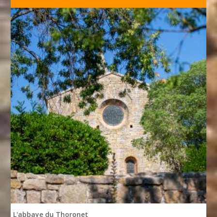
L'abbaye du Thoronet