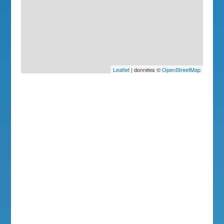
Leaflet
| données ©
OpenStreetMap