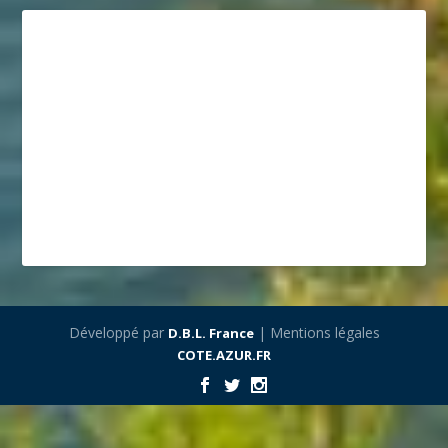
Développé par
| Mentions légales
D.B.L. France
COTE.AZUR.FR