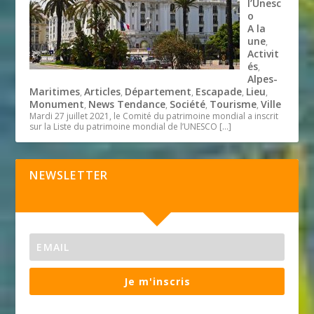
l’Unesc
o
A la
une
,
Activit
és
,
Alpes-
Maritimes
Articles
Département
Escapade
Lieu
,
,
,
,
,
Monument
News Tendance
Société
Tourisme
Ville
,
,
,
,
Mardi 27 juillet 2021, le Comité du patrimoine mondial a inscrit
sur la Liste du patrimoine mondial de l’UNESCO
[…]
NEWSLETTER
Je m'inscris