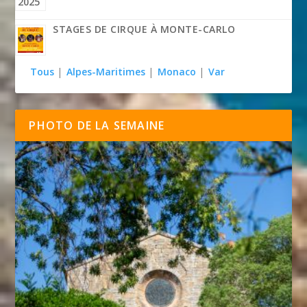
STAGES DE CIRQUE À MONTE-CARLO
Tous
|
Alpes-Maritimes
|
Monaco
|
Var
PHOTO DE LA SEMAINE