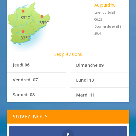
Aujourd'hui
Lever du Soleil
33°C
06:28
35°C
Coucher du soleil à
20:44
33°C
Les prévisions
Jeudi 06
Dimanche 09
Vendredi 07
Lundi 10
Samedi 08
Mardi 11
SUIVEZ-NOUS