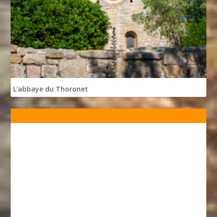
L'abbaye du Thoronet