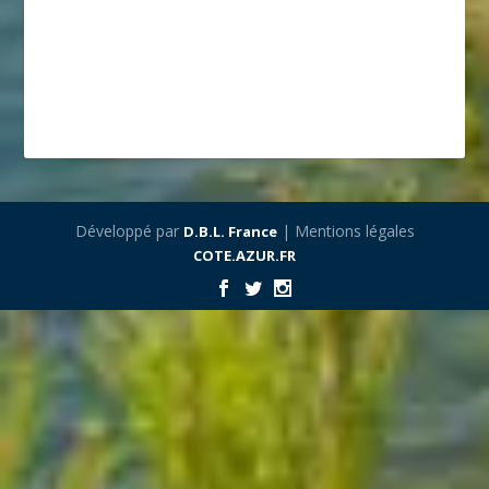
Développé par
| Mentions légales
D.B.L. France
COTE.AZUR.FR