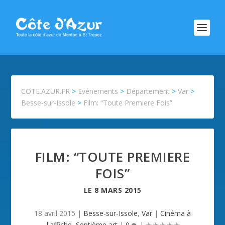
COTE.AZUR.FR
>
Evénements
>
Département
>
Var
>
Besse-sur-Issole
>
Film: “Toute Premiere Fois”
FILM: “TOUTE PREMIERE
FOIS”
LE
8 MARS 2015
18 avril 2015
|
Besse-sur-Issole
,
Var
|
Cinéma à
l'affiche
,
Septième art
|
0
|