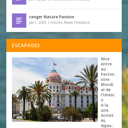
ranger Nature Passion
Jan 1, 2025
|
Articles
,
News Tendance
ESCAPADES
Nice
entre
au
Patrim
oine
Mondi
al de
l’Unesc
o
A la
une
,
Activit
és
,
Alpes-