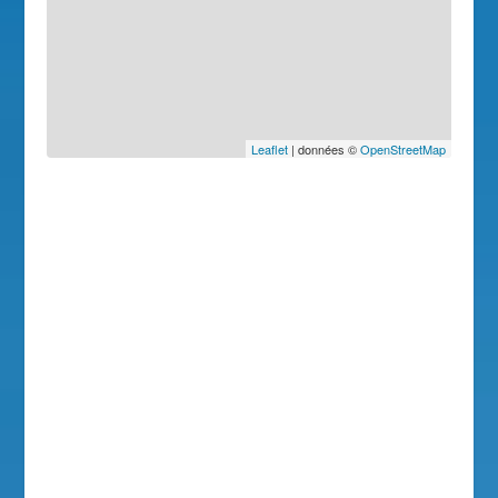
Leaflet
| données ©
OpenStreetMap