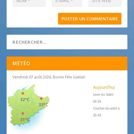
MÉTÉO
Vendredi 07 août 2026, Bonne Fête Gaétan
Aujourd'hui
Lever du Soleil
32°C
06:29
33°C
Coucher du soleil à
20:43
31°C