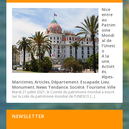
Nice
entre
au
Patrim
oine
Mondi
al de
l’Unesc
o
A la
une
,
Activit
és
,
Alpes-
Maritimes
Articles
Département
Escapade
Lieu
,
,
,
,
,
Monument
News Tendance
Société
Tourisme
Ville
,
,
,
,
Mardi 27 juillet 2021, le Comité du patrimoine mondial a inscrit
sur la Liste du patrimoine mondial de l’UNESCO
[…]
NEWSLETTER