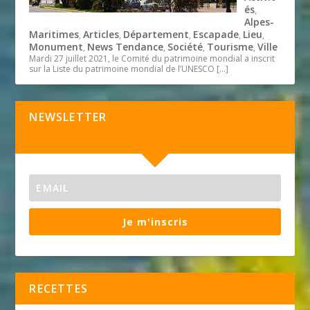
és
,
Alpes-
Maritimes
Articles
Département
Escapade
Lieu
,
,
,
,
,
Monument
News Tendance
Société
Tourisme
Ville
,
,
,
,
Mardi 27 juillet 2021, le Comité du patrimoine mondial a inscrit
sur la Liste du patrimoine mondial de l’UNESCO
[…]
NEWSLETTER
Je m'inscris
RECETTES