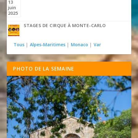
STAGES DE CIRQUE À MONTE-CARLO
Tous
|
Alpes-Maritimes
|
Monaco
|
Var
PHOTO DE LA SEMAINE