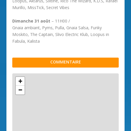
Loopus, Aktarus, Sixtine, Rico The Wizard, K.D.S, Rafael
Murillo, MissTick, Secret Vibes
Dimanche 31 août
– 11H00 /
Gnaia ambiant, Pyms, Pulla, Gnaia Salsa, Funky
Moskito, The Captain, Slivo Electric Klub, Loopus in
Fabula, Kalista
COMMENTAIRE
+
−