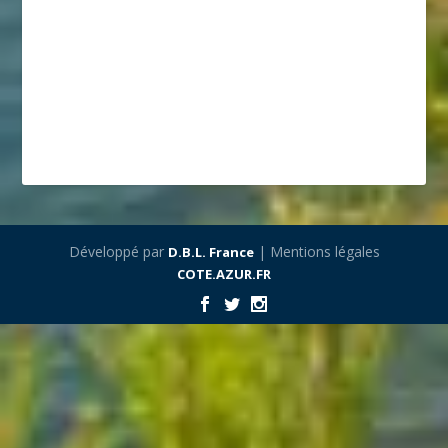
Développé par
| Mentions légales
D.B.L. France
COTE.AZUR.FR