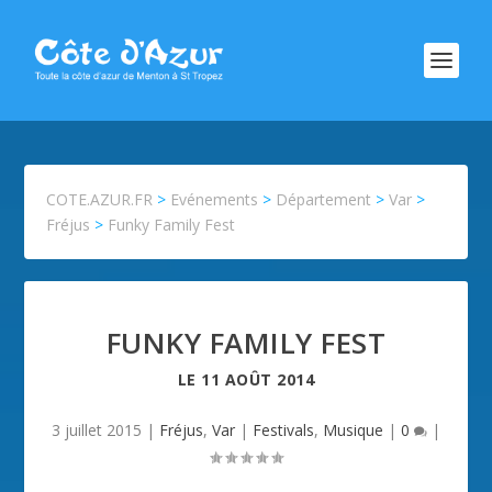
COTE.AZUR.FR
>
Evénements
>
Département
>
Var
>
Fréjus
>
Funky Family Fest
FUNKY FAMILY FEST
LE
11 AOÛT 2014
3 juillet 2015
|
Fréjus
,
Var
|
Festivals
,
Musique
|
0
|