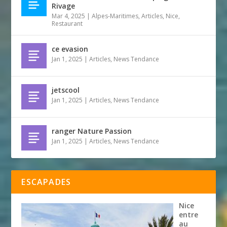
Rivage
Mar 4, 2025
|
Alpes-Maritimes
,
Articles
,
Nice
,
Restaurant
ce evasion
Jan 1, 2025
|
Articles
,
News Tendance
jetscool
Jan 1, 2025
|
Articles
,
News Tendance
ranger Nature Passion
Jan 1, 2025
|
Articles
,
News Tendance
ESCAPADES
Nice
entre
au