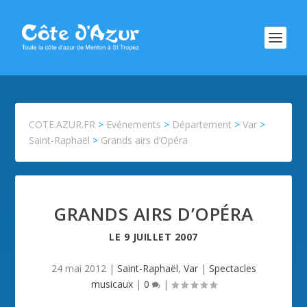
COTE.AZUR.FR
>
Evénements
>
Département
>
Var
>
Saint-Raphaël
>
Grands airs d’Opéra
GRANDS AIRS D’OPÉRA
LE
9 JUILLET 2007
24 mai 2012
|
Saint-Raphaël
,
Var
|
Spectacles
musicaux
|
0
|