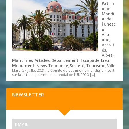
Patrim
oine
Mondi
al de
l’Unesc
o
A la
une
,
Activit
és
,
Alpes-
Maritimes
Articles
Département
Escapade
Lieu
,
,
,
,
,
Monument
News Tendance
Société
Tourisme
Ville
,
,
,
,
Mardi 27 juillet 2021, le Comité du patrimoine mondial a inscrit
sur la Liste du patrimoine mondial de l’UNESCO
[…]
NEWSLETTER