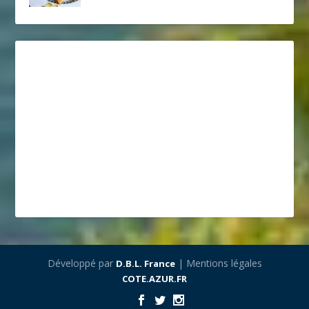
Développé par
| Mentions légales
D.B.L. France
COTE.AZUR.FR