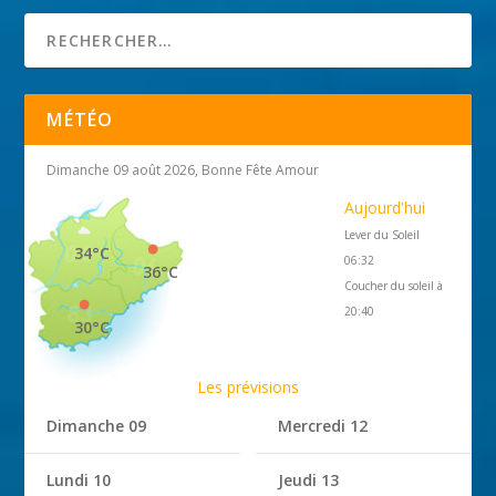
MÉTÉO
Dimanche 09 août 2026, Bonne Fête Amour
Aujourd'hui
Lever du Soleil
34°C
06:32
36°C
Coucher du soleil à
20:40
30°C
Les prévisions
Dimanche 09
Mercredi 12
Lundi 10
Jeudi 13