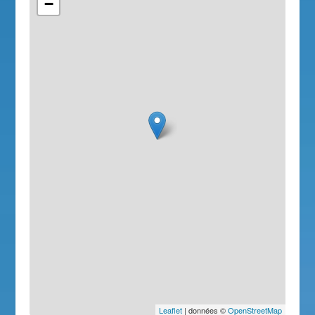
−
Leaflet
| données ©
OpenStreetMap