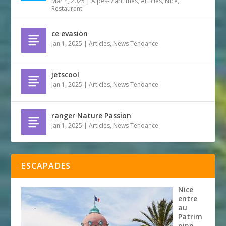
Mar 4, 2025
|
Alpes-Maritimes
,
Articles
,
Nice
,
Restaurant
ce evasion
Jan 1, 2025
|
Articles
,
News Tendance
jetscool
Jan 1, 2025
|
Articles
,
News Tendance
ranger Nature Passion
Jan 1, 2025
|
Articles
,
News Tendance
ESCAPADES
Nice
entre
au
Patrim
oine