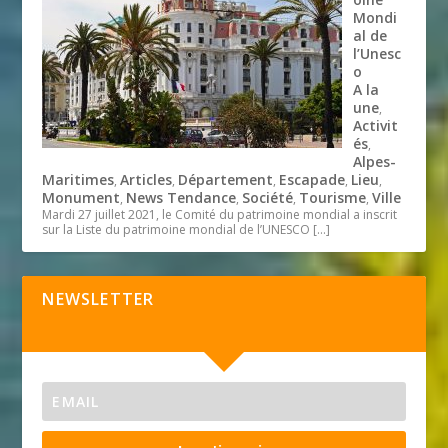
Mondi
al de
l’Unesc
o
A la
une
,
Activit
és
,
Alpes-
Maritimes
Articles
Département
Escapade
Lieu
,
,
,
,
,
Monument
News Tendance
Société
Tourisme
Ville
,
,
,
,
Mardi 27 juillet 2021, le Comité du patrimoine mondial a inscrit
sur la Liste du patrimoine mondial de l’UNESCO
[…]
NEWSLETTER