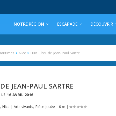
NOTRE RÉGION
ESCAPADE
DÉCOUVRIR
Maritimes
>
Nice
>
Huis Clos, de Jean-Paul Sartre
 DE JEAN-PAUL SARTRE
LE
16 AVRIL 2016
s
,
Nice
|
Arts vivants
,
Pièce jouée
|
0
|