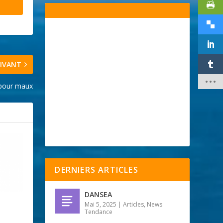
IVANT
 pour maux
DERNIERS ARTICLES
DANSEA
Mai 5, 2025
|
Articles
,
News
Tendance