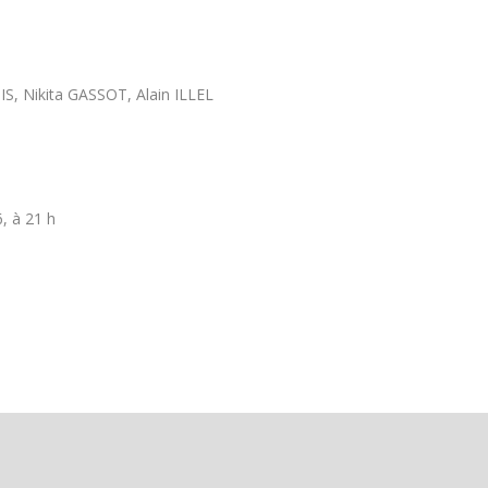
S, Nikita GASSOT, Alain ILLEL
, à 21 h