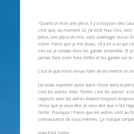
“Quand on écrit une pièce, il y a toujours des ca
c’est que, au moment où j’ai écrit Huis Clos, vers 1
pièce, une pièce de moi, sans avantager aucun d’eu
scène. Parce que je me disais, s’il y en a un qui s
s’en va. Je voulais donc les garder ensemble. Et
jamais faire sortir l’une d’elles et les garder sur 
C’est là que m’est venue l’idée de les mettre en e
J’ai voulu exprimer aussi autre chose dans la pièce
c’est les autres. Mais “l’enfer, c’est les autres” a
rapports avec les autres étaient toujours empoiso
chose que je veux dire. Je veux dire que si les rap
l’enfer. Pourquoi ? Parce que les autres sont au 
connaissance de nous-mêmes. Ça marque simpleme
Jean-Paul Sartre