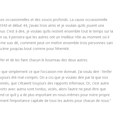
uses occasionnelles et des soucis profonds. La cause occasionnelle
943 et début 44, j’avais trois amis et je voulais qu’ils jouent une
x. C’est à dire, je voulais qu’ils restent ensemble tout le temps sur l
’en va, il pensera que les autres ont un meilleur rôle au moment où il
 je me suis dit, comment peut-on mettre ensemble trois personnes san
la scène jusqu’au bout comme pour l’éternité.
nfer et de les faire chacun le bourreau des deux autres.
 que simplement ce que l’occasion me donnait. J’ai voulu dire : l’enfer 
 toujours été mal compris. On a cru que je voulais dire par là que nos
nnés, que c’étaient toujours des rapports infernaux. Or, c’est autre
ports avec autrui sont tordus, viciés, alors l’autre ne peut-être que
fond ce qu’il y a de plus important en nous-mêmes pour notre propre
nt l’importance capitale de tous les autres pour chacun de nous.”