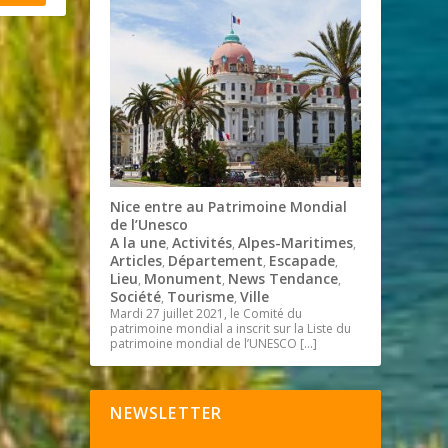
Nice entre au Patrimoine Mondial
de l’Unesco
A la une
Activités
Alpes-Maritimes
,
,
,
Articles
Département
Escapade
,
,
,
Lieu
Monument
News Tendance
,
,
,
Société
Tourisme
Ville
,
,
Mardi 27 juillet 2021, le Comité du
patrimoine mondial a inscrit sur la Liste du
patrimoine mondial de l’UNESCO
[…]
NEWSLETTER