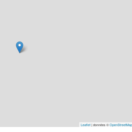
Leaflet
| données ©
OpenStreetMa