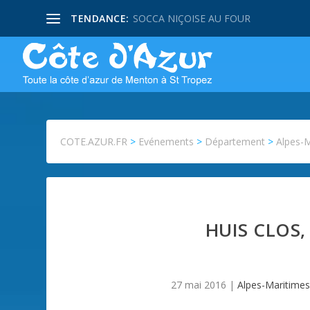
TENDANCE:
SOCCA NIÇOISE AU FOUR
COTE.AZUR.FR
>
Evénements
>
Département
>
Alpes-
HUIS CLOS,
27 mai 2016
|
Alpes-Maritime