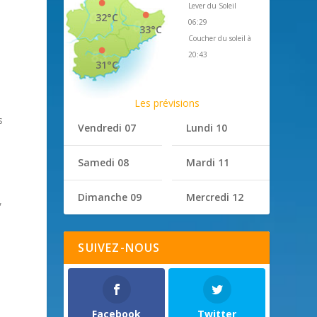
Lever du Soleil
32°C
06:29
33°C
Coucher du soleil à
20:43
31°C
a
Les prévisions
s
Vendredi 07
Lundi 10
Samedi 08
Mardi 11
Dimanche 09
Mercredi 12
,
SUIVEZ-NOUS
Facebook
Twitter