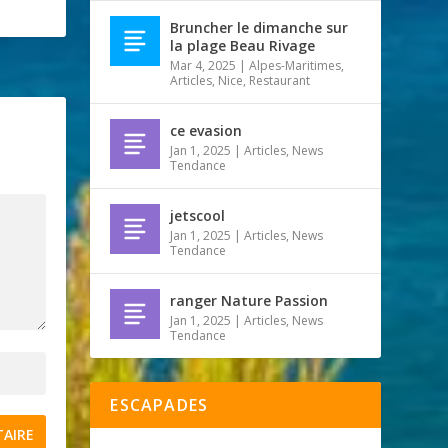
Bruncher le dimanche sur
la plage Beau Rivage
Mar 4, 2025
|
Alpes-Maritimes
,
Articles
,
Nice
,
Restaurant
ce evasion
Jan 1, 2025
|
Articles
,
News
Tendance
jetscool
Jan 1, 2025
|
Articles
,
News
Tendance
ranger Nature Passion
Jan 1, 2025
|
Articles
,
News
Tendance
ESCAPADES