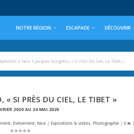
NOTRE RÉGION
ESCAPADE
DÉCOUVRIR
Maritimes
>
Nice
>
Jacques Borgetto, « Si Près Du Ciel, Le Tibet »
« SI PRÈS DU CIEL, LE TIBET »
ÉVRIER 2020
AU
24 MAI 2020
ement
,
Evénement
,
Nice
|
Expositions & visites
,
Photographie
|
0