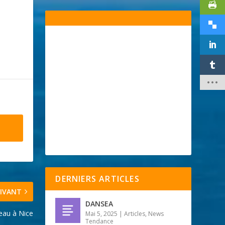
DERNIERS ARTICLES
IVANT
DANSEA
eau à Nice
Mai 5, 2025
|
Articles
,
News
Tendance