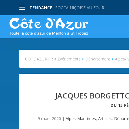
TENDANCE:
SOCCA NIÇOISE AU FOUR
COTE.AZUR.FR
>
Evénements
>
Département
>
Alpes-
JACQUES BORGETTO, 
DU
15 F
9 mars 2020
|
Alpes-Maritimes
,
Articles
,
Départ