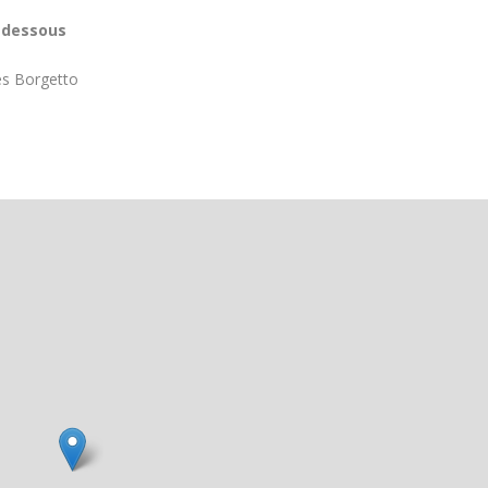
i-dessous
ues Borgetto