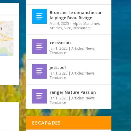
Bruncher le dimanche sur
la plage Beau Rivage
Mar 4, 2025
|
Alpes-Maritimes
,
Articles
,
Nice
,
Restaurant
ce evasion
Jan 1, 2025
|
Articles
,
News
Tendance
jetscool
Jan 1, 2025
|
Articles
,
News
Tendance
ranger Nature Passion
Jan 1, 2025
|
Articles
,
News
Tendance
ESCAPADES