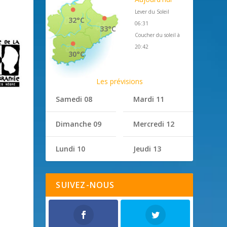
Lever du Soleil
32°C
06:31
33°C
Coucher du soleil à
20:42
30°C
Les prévisions
Samedi 08
Mardi 11
Dimanche 09
Mercredi 12
Lundi 10
Jeudi 13
SUIVEZ-NOUS