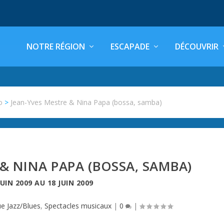
NOTRE RÉGION
ESCAPADE
DÉCOUVRIR
o
>
Jean-Yves Mestre & Nina Papa (bossa, samba)
 & NINA PAPA (BOSSA, SAMBA)
JUIN 2009
AU
18 JUIN 2009
e Jazz/Blues
,
Spectacles musicaux
|
0
|