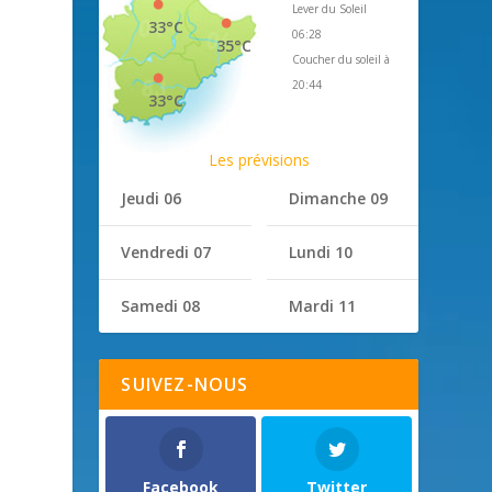
Lever du Soleil
33°C
06:28
35°C
Coucher du soleil à
20:44
33°C
Les prévisions
Jeudi 06
Dimanche 09
Vendredi 07
Lundi 10
Samedi 08
Mardi 11
SUIVEZ-NOUS
Facebook
Twitter