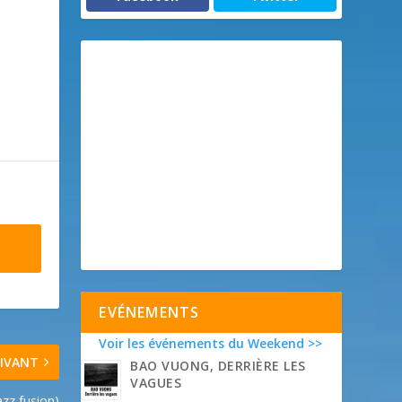
EVÉNEMENTS
Voir les événements du Weekend >>
IVANT
BAO VUONG, DERRIÈRE LES
VAGUES
azz fusion)