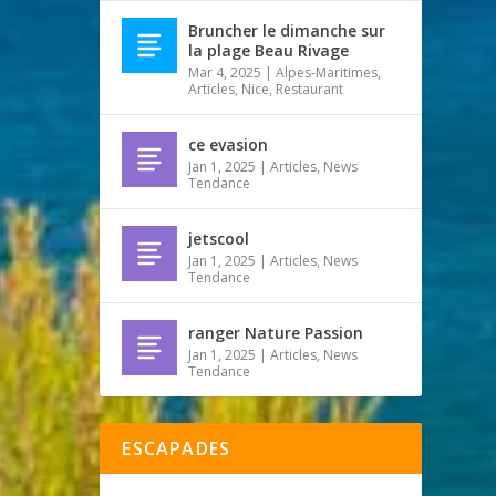
Bruncher le dimanche sur
la plage Beau Rivage
Mar 4, 2025
|
Alpes-Maritimes
,
Articles
,
Nice
,
Restaurant
ce evasion
Jan 1, 2025
|
Articles
,
News
Tendance
jetscool
Jan 1, 2025
|
Articles
,
News
Tendance
ranger Nature Passion
Jan 1, 2025
|
Articles
,
News
Tendance
ESCAPADES