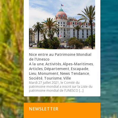
Nice entre au Patrimoine Mondial
de l’Unesco
A la une
Activités
Alpes-Maritimes
,
,
,
Articles
Département
Escapade
,
,
,
Lieu
Monument
News Tendance
,
,
,
Société
Tourisme
Ville
,
,
Mardi 27 juillet 2021, le Comité du
patrimoine mondial a inscrit sur la Liste du
patrimoine mondial de l’UNESCO
[…]
NEWSLETTER