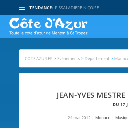
TENDANCE:
PISSALADIERE NIÇOISE
COTE.AZUR.FR
>
Evénements
>
Département
>
Monac
JEAN-YVES MESTRE
DU
17 
24 mai 2012
|
Monaco
|
Musiqu