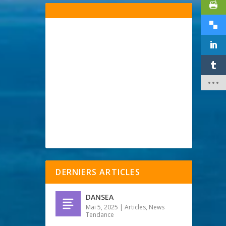
DERNIERS ARTICLES
DANSEA
Mai 5, 2025
|
Articles
,
News
Tendance