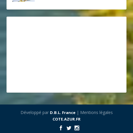
Développé par
| Mentions légales
D.B.L. France
COTE.AZUR.FR