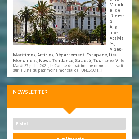
Mondi
al de
l’Unesc
o
A la
une
,
Activit
és
,
Alpes-
Maritimes
Articles
Département
Escapade
Lieu
,
,
,
,
,
Monument
News Tendance
Société
Tourisme
Ville
,
,
,
,
Mardi 27 juillet 2021, le Comité du patrimoine mondial a inscrit
sur la Liste du patrimoine mondial de l’UNESCO
[…]
NEWSLETTER
Je m'inscris