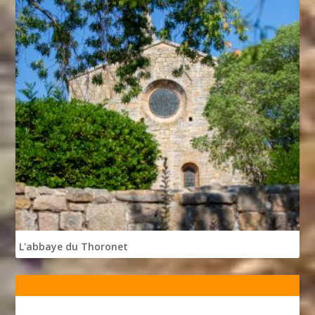
L'abbaye du Thoronet