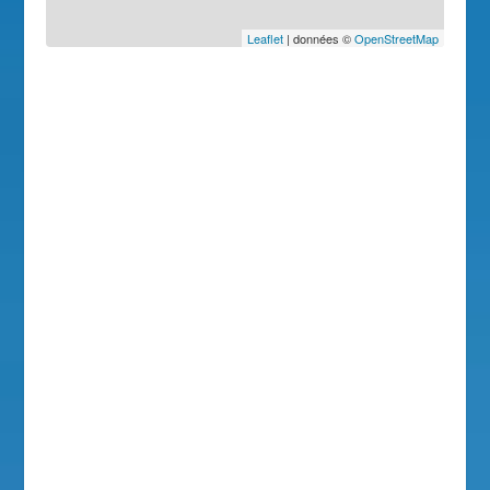
Leaflet
| données ©
OpenStreetMap