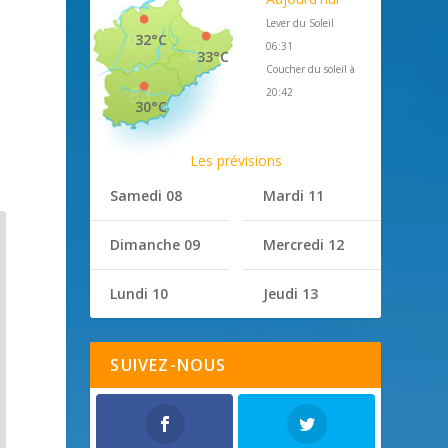
Lever du Soleil
32°C
06:31
33°C
Coucher du soleil à
20:42
30°C
Les prévisions
Samedi 08
Mardi 11
Dimanche 09
Mercredi 12
Lundi 10
Jeudi 13
SUIVEZ-NOUS