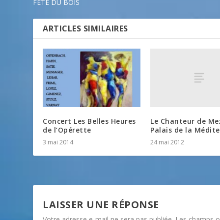
FÊTE DU BOIS
ARTICLES SIMILAIRES
Le Chanteur de Me
Concert Les Belles Heures
Palais de la Médit
de l’Opérette
24 mai 2012
3 mai 2014
LAISSER UNE RÉPONSE
Votre adresse e-mail ne sera pas publiée.
Les champs ob