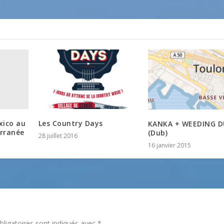
xico au
Les Country Days
KANKA + WEEDING 
erranée
(Dub)
28 juillet 2016
16 janvier 2015
ligatoires sont indiqués avec
*