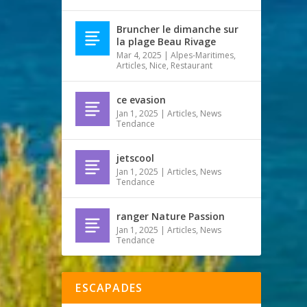
Bruncher le dimanche sur
la plage Beau Rivage
Mar 4, 2025
|
Alpes-Maritimes
,
Articles
,
Nice
,
Restaurant
ce evasion
Jan 1, 2025
|
Articles
,
News
Tendance
jetscool
Jan 1, 2025
|
Articles
,
News
Tendance
ranger Nature Passion
Jan 1, 2025
|
Articles
,
News
Tendance
ESCAPADES