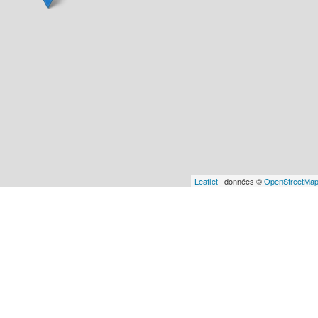
Leaflet
| données ©
OpenStreetMa