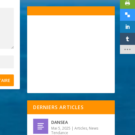
DERNIERS ARTICLES
DANSEA
Mai 5, 2025
|
Articles
,
News
Tendance