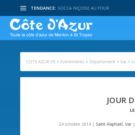
TENDANCE:
SOCCA NIÇOISE AU FOUR
COTE.AZUR.FR
>
Evénements
>
Département
>
Var
>
S
JOUR 
L
24 octobre 2014
|
Saint-Raphaël
,
Var