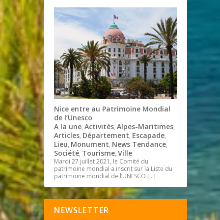
Nice entre au Patrimoine Mondial
de l’Unesco
A la une
Activités
Alpes-Maritimes
,
,
,
Articles
Département
Escapade
,
,
,
Lieu
Monument
News Tendance
,
,
,
Société
Tourisme
Ville
,
,
Mardi 27 juillet 2021, le Comité du
patrimoine mondial a inscrit sur la Liste du
patrimoine mondial de l’UNESCO
[…]
NEWSLETTER