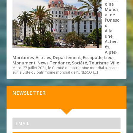
oine
Mondi
al de
l’Unesc
o
A la
une
,
Activit
és
,
Alpes-
Maritimes
Articles
Département
Escapade
Lieu
,
,
,
,
,
Monument
News Tendance
Société
Tourisme
Ville
,
,
,
,
Mardi 27 juillet 2021, le Comité du patrimoine mondial a inscrit
sur la Liste du patrimoine mondial de l’UNESCO
[…]
NEWSLETTER