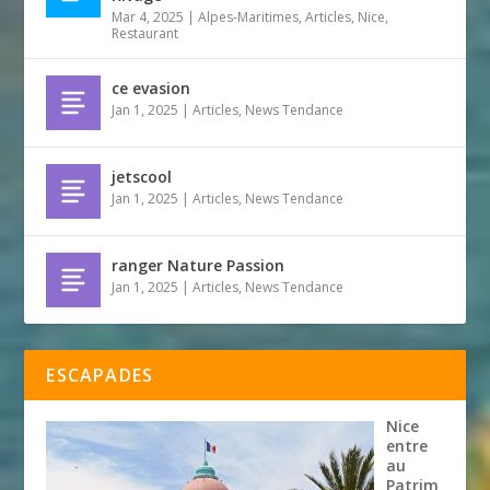
Mar 4, 2025
|
Alpes-Maritimes
,
Articles
,
Nice
,
Restaurant
ce evasion
Jan 1, 2025
|
Articles
,
News Tendance
jetscool
Jan 1, 2025
|
Articles
,
News Tendance
ranger Nature Passion
Jan 1, 2025
|
Articles
,
News Tendance
ESCAPADES
Nice
entre
au
Patrim