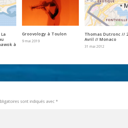
Groovology à Toulon
 La
Thomas Dutronc // 
au
Avril // Monaco
9 mai 2019
mawok à
31 mai 2012
ligatoires sont indiqués avec
*