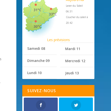
Lever du Soleil
31°C
06:31
33°C
Coucher du soleil à
20:42
30°C
Les prévisions
Samedi 08
Mardi 11
s
Dimanche 09
Mercredi 12
s
Lundi 10
Jeudi 13
.
SUIVEZ-NOUS