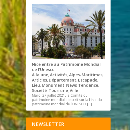
Nice entre au Patrimoine Mondial
de l’Unesco
A la une
Activités
Alpes-Maritimes
,
,
,
Articles
Département
Escapade
,
,
,
Lieu
Monument
News Tendance
,
,
,
Société
Tourisme
Ville
,
,
Mardi 27 juillet 2021, le Comité du
patrimoine mondial a inscrit sur la Liste du
patrimoine mondial de l’UNESCO
[…]
NEWSLETTER