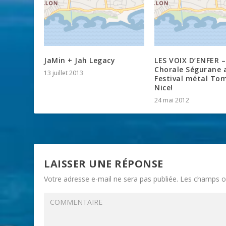
JaMin + Jah Legacy
LES VOIX D’ENFER –
Chorale Ségurane 
13 juillet 2013
Festival métal To
Nice!
24 mai 2012
LAISSER UNE RÉPONSE
Votre adresse e-mail ne sera pas publiée.
Les champs ob