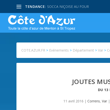
TENDANCE:
SOCCA NIÇOISE AU FOUR
COTE.AZUR.FR
>
Evénements
>
Département
>
Var
>
C
JOUTES MUS
DU
13
11 avril 2016
|
Correns
,
Var