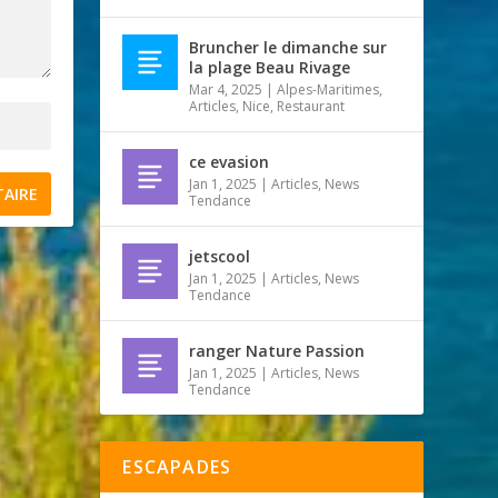
Bruncher le dimanche sur
la plage Beau Rivage
Mar 4, 2025
|
Alpes-Maritimes
,
Articles
,
Nice
,
Restaurant
ce evasion
Jan 1, 2025
|
Articles
,
News
Tendance
jetscool
Jan 1, 2025
|
Articles
,
News
Tendance
ranger Nature Passion
Jan 1, 2025
|
Articles
,
News
Tendance
ESCAPADES