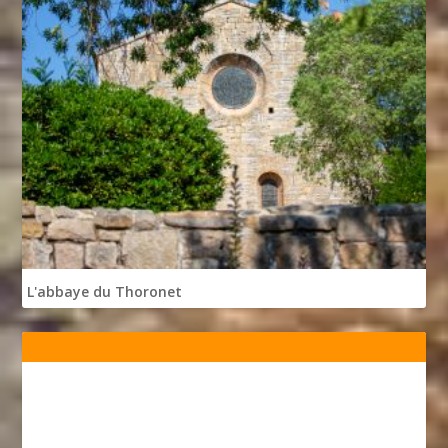
L'abbaye du Thoronet