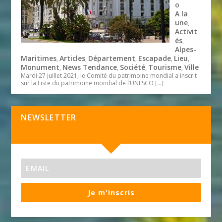
o
A la
une
,
Activit
és
,
Alpes-
Maritimes
Articles
Département
Escapade
Lieu
,
,
,
,
,
Monument
News Tendance
Société
Tourisme
Ville
,
,
,
,
Mardi 27 juillet 2021, le Comité du patrimoine mondial a inscrit
sur la Liste du patrimoine mondial de l’UNESCO
[…]
NEWSLETTER
Je m'inscris