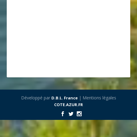
Développé par
| Mentions légales
D.B.L. France
COTE.AZUR.FR