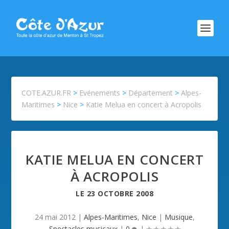
COTE.AZUR.FR
>
Evénements
>
Département
>
Alpes-
Maritimes
>
Nice
>
Katie Melua en concert à Acropolis
KATIE MELUA EN CONCERT
À ACROPOLIS
LE
23 OCTOBRE 2008
24 mai 2012
|
Alpes-Maritimes
,
Nice
|
Musique
,
Spectacles musicaux
|
0
|