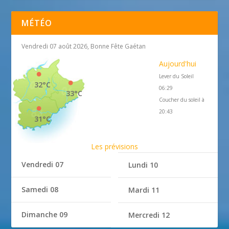
MÉTÉO
Vendredi 07 août 2026, Bonne Fête Gaétan
Aujourd'hui
Lever du Soleil
32°C
06:29
33°C
Coucher du soleil à
20:43
31°C
Les prévisions
Vendredi 07
Lundi 10
Samedi 08
Mardi 11
Dimanche 09
Mercredi 12