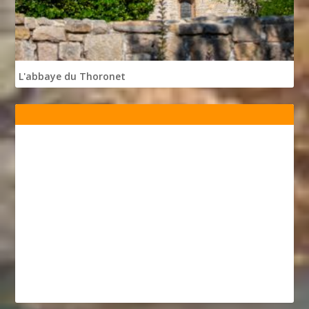
L'abbaye du Thoronet