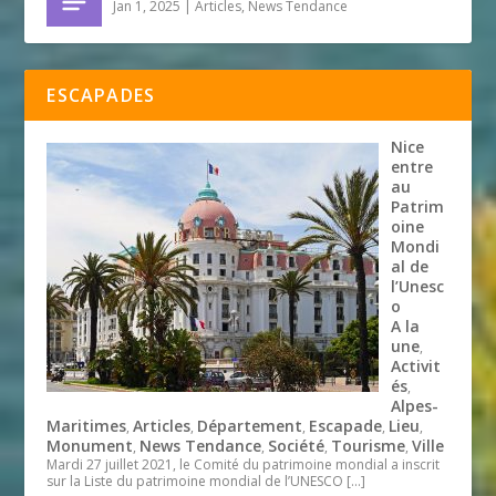
Jan 1, 2025
|
Articles
,
News Tendance
ESCAPADES
Nice
entre
au
Patrim
oine
Mondi
al de
l’Unesc
o
A la
une
,
Activit
és
,
Alpes-
Maritimes
Articles
Département
Escapade
Lieu
,
,
,
,
,
Monument
News Tendance
Société
Tourisme
Ville
,
,
,
,
Mardi 27 juillet 2021, le Comité du patrimoine mondial a inscrit
sur la Liste du patrimoine mondial de l’UNESCO
[…]