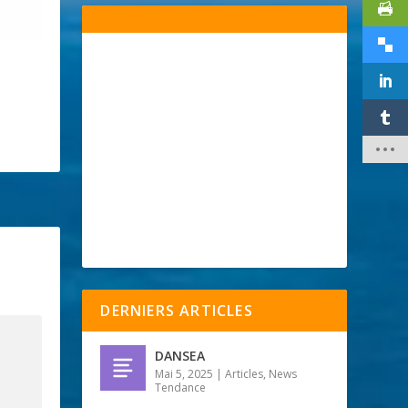
DERNIERS ARTICLES
DANSEA
Mai 5, 2025
|
Articles
,
News
Tendance