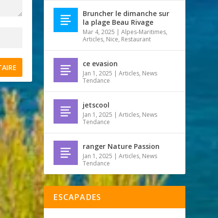
Bruncher le dimanche sur
la plage Beau Rivage
Mar 4, 2025
|
Alpes-Maritimes
,
Articles
,
Nice
,
Restaurant
ce evasion
Jan 1, 2025
|
Articles
,
News
Tendance
jetscool
Jan 1, 2025
|
Articles
,
News
Tendance
ranger Nature Passion
Jan 1, 2025
|
Articles
,
News
Tendance
ESCAPADES