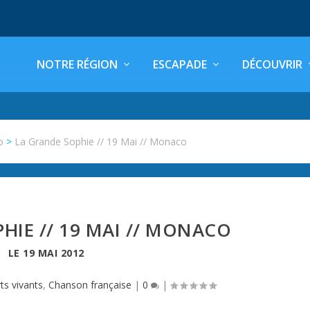
NOTRE RÉGION
ESCAPADE
DÉCOUVRIR
o
>
La Grande Sophie // 19 Mai // Monaco
HIE // 19 MAI // MONACO
LE
19 MAI 2012
ts vivants
,
Chanson française
|
0
|