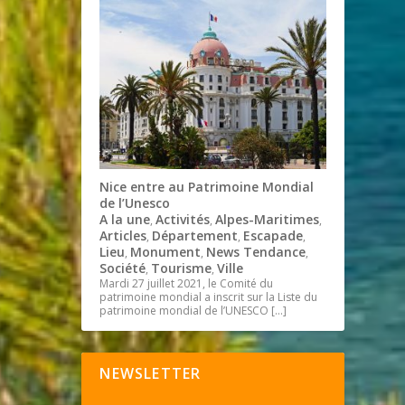
Nice entre au Patrimoine Mondial
de l’Unesco
A la une
Activités
Alpes-Maritimes
,
,
,
Articles
Département
Escapade
,
,
,
Lieu
Monument
News Tendance
,
,
,
Société
Tourisme
Ville
,
,
Mardi 27 juillet 2021, le Comité du
patrimoine mondial a inscrit sur la Liste du
patrimoine mondial de l’UNESCO
[…]
NEWSLETTER