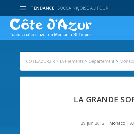
TENDANCE:
SOCCA NIÇOISE AU FOUR
COTE.AZUR.FR
>
Evénements
>
Département
>
Monac
LA GRANDE SOP
29 juin 2012
|
Monaco
|
Ar