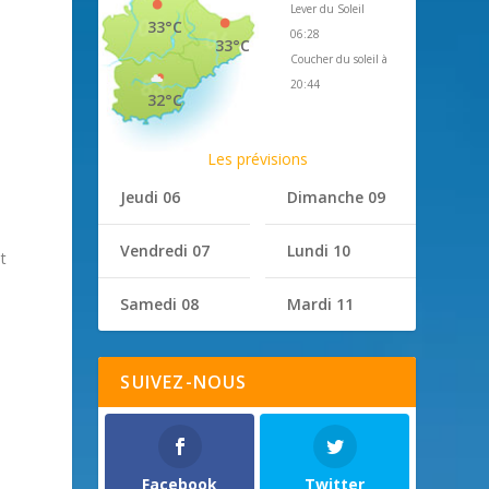
Lever du Soleil
33°C
06:28
33°C
Coucher du soleil à
20:44
32°C
Les prévisions
Jeudi 06
Dimanche 09
Vendredi 07
Lundi 10
t
Samedi 08
Mardi 11
SUIVEZ-NOUS
Facebook
Twitter