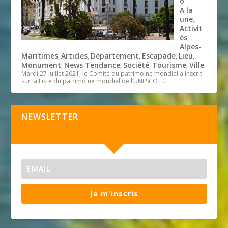
o
A la
une
,
Activit
és
,
Alpes-
Maritimes
Articles
Département
Escapade
Lieu
,
,
,
,
,
Monument
News Tendance
Société
Tourisme
Ville
,
,
,
,
Mardi 27 juillet 2021, le Comité du patrimoine mondial a inscrit
sur la Liste du patrimoine mondial de l’UNESCO
[…]
NEWSLETTER
Je m'inscris