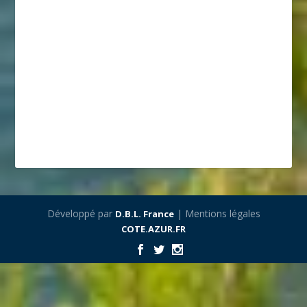
Développé par
| Mentions légales
D.B.L. France
COTE.AZUR.FR