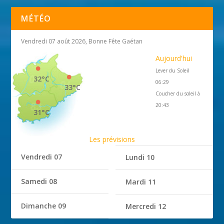
MÉTÉO
Vendredi 07 août 2026, Bonne Fête Gaétan
Aujourd'hui
Lever du Soleil
32°C
06:29
33°C
Coucher du soleil à
20:43
31°C
Les prévisions
Vendredi 07
Lundi 10
Samedi 08
Mardi 11
Dimanche 09
Mercredi 12