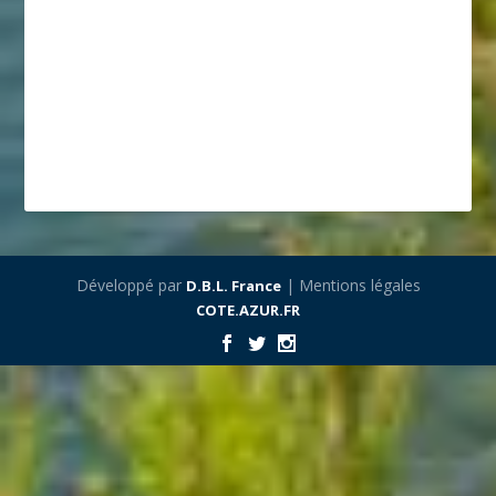
Développé par
| Mentions légales
D.B.L. France
COTE.AZUR.FR