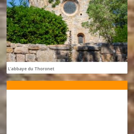
L'abbaye du Thoronet