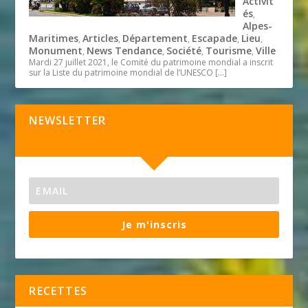
Activit
és
,
Alpes-
Maritimes
Articles
Département
Escapade
Lieu
,
,
,
,
,
Monument
News Tendance
Société
Tourisme
Ville
,
,
,
,
Mardi 27 juillet 2021, le Comité du patrimoine mondial a inscrit
sur la Liste du patrimoine mondial de l’UNESCO
[…]
NEWSLETTER
Je m'inscris
RECETTES