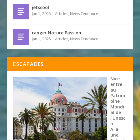
jetscool
Jan 1, 2025
|
Articles
,
News Tendance
ranger Nature Passion
Jan 1, 2025
|
Articles
,
News Tendance
ESCAPADES
Nice
entre
au
Patrim
oine
Mondi
al de
l’Unesc
o
A la
une
,