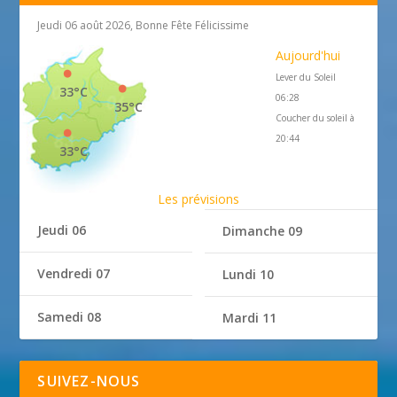
Jeudi 06 août 2026, Bonne Fête Félicissime
Aujourd'hui
Lever du Soleil
33°C
06:28
35°C
Coucher du soleil à
20:44
33°C
Les prévisions
Jeudi 06
Dimanche 09
Vendredi 07
Lundi 10
Samedi 08
Mardi 11
SUIVEZ-NOUS