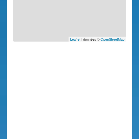
Leaflet
| données ©
OpenStreetMap