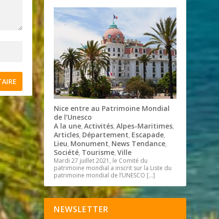
Nice entre au Patrimoine Mondial
de l’Unesco
A la une
Activités
Alpes-Maritimes
,
,
,
Articles
Département
Escapade
,
,
,
Lieu
Monument
News Tendance
,
,
,
Société
Tourisme
Ville
,
,
Mardi 27 juillet 2021, le Comité du
patrimoine mondial a inscrit sur la Liste du
patrimoine mondial de l’UNESCO
[…]
NEWSLETTER