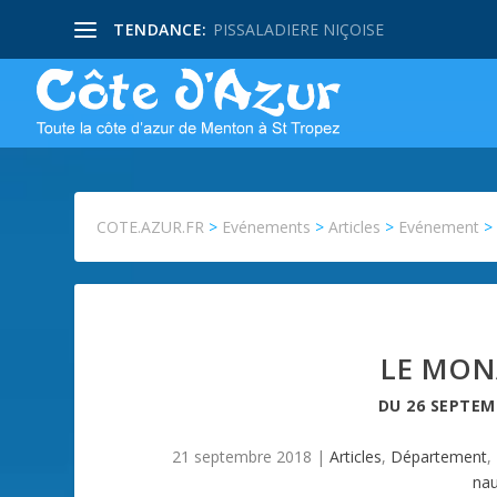
TENDANCE:
PISSALADIERE NIÇOISE
COTE.AZUR.FR
>
Evénements
>
Articles
>
Evénement
LE MON
DU
26 SEPTEM
21 septembre 2018
|
Articles
,
Département
,
nau