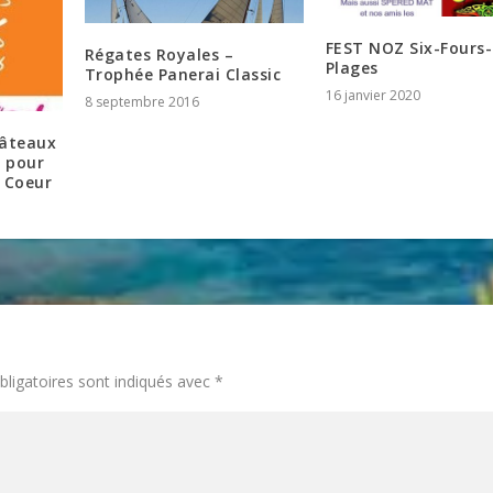
FEST NOZ Six-Fours-
Régates Royales –
Plages
Trophée Panerai Classic
16 janvier 2020
8 septembre 2016
hâteaux
n pour
 Coeur
ligatoires sont indiqués avec
*