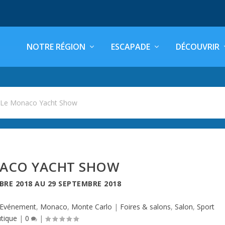
NOTRE RÉGION
ESCAPADE
DÉCOUVRIR
>
Le Monaco Yacht Show
ACO YACHT SHOW
BRE 2018
AU
29 SEPTEMBRE 2018
Evénement
,
Monaco
,
Monte Carlo
|
Foires & salons
,
Salon
,
Sport
tique
|
0
|