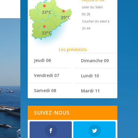
Lever du Soleil
33°C
06:28
35°C
Coucher du soleil à
20:44
33°C
Les prévisions
Jeudi 06
Dimanche 09
Vendredi 07
Lundi 10
Samedi 08
Mardi 11
SUIVEZ-NOUS