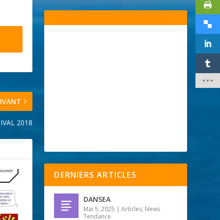
IVANT
IVAL 2018
DERNIERS ARTICLES
DANSEA
Mai 5, 2025
|
Articles
,
News
Tendance