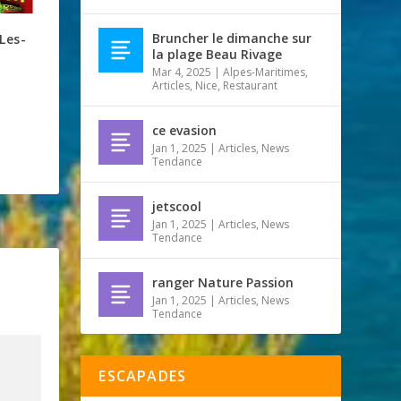
Bruncher le dimanche sur
Les-
la plage Beau Rivage
Mar 4, 2025
|
Alpes-Maritimes
,
Articles
,
Nice
,
Restaurant
ce evasion
Jan 1, 2025
|
Articles
,
News
Tendance
jetscool
Jan 1, 2025
|
Articles
,
News
Tendance
ranger Nature Passion
Jan 1, 2025
|
Articles
,
News
Tendance
ESCAPADES