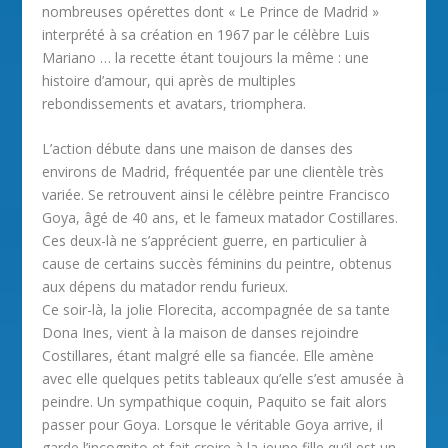
nombreuses opérettes dont « Le Prince de Madrid »
interprété à sa création en 1967 par le célèbre Luis
Mariano … la recette étant toujours la même : une
histoire d’amour, qui après de multiples
rebondissements et avatars, triomphera.
L’action débute dans une maison de danses des
environs de Madrid, fréquentée par une clientèle très
variée. Se retrouvent ainsi le célèbre peintre Francisco
Goya, âgé de 40 ans, et le fameux matador Costillares.
Ces deux-là ne s’apprécient guerre, en particulier à
cause de certains succès féminins du peintre, obtenus
aux dépens du matador rendu furieux.
Ce soir-là, la jolie Florecita, accompagnée de sa tante
Dona Ines, vient à la maison de danses rejoindre
Costillares, étant malgré elle sa fiancée. Elle amène
avec elle quelques petits tableaux qu’elle s’est amusée à
peindre. Un sympathique coquin, Paquito se fait alors
passer pour Goya. Lorsque le véritable Goya arrive, il
garde l’incognito et fait croire à la jeune fille qu’il est un