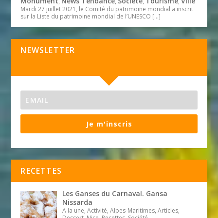
Monument
News Tendance
Société
Tourisme
Ville
,
,
,
,
Mardi 27 juillet 2021, le Comité du patrimoine mondial a inscrit
sur la Liste du patrimoine mondial de l’UNESCO
[…]
NEWSLETTER
Je m'inscris
RECETTES
Les Ganses du Carnaval. Gansa
Nissarda
A la une, Activité, Alpes-Maritimes, Articles,
Dessert, Nice, Recettes, Société