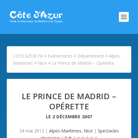
COTE.AZUR.FR
>
Evénements
>
Département
>
Alpes-
Maritimes
>
Nice
>
Le Prince de Madrid – Opérette
LE PRINCE DE MADRID –
OPÉRETTE
LE
2 DÉCEMBRE 2007
24 mai 2012
|
Alpes-Maritimes
,
Nice
|
Spectacles
musicaux
|
0
|