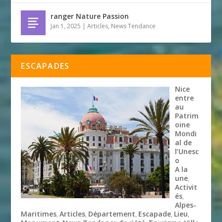
ranger Nature Passion
Jan 1, 2025
|
Articles
,
News Tendance
ESCAPADES
Nice
entre
au
Patrim
oine
Mondi
al de
l’Unesc
o
A la
une
,
Activit
és
,
Alpes-
Maritimes
Articles
Département
Escapade
Lieu
,
,
,
,
,