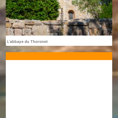
L'abbaye du Thoronet