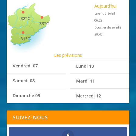
Aujourd'hui
Lever du Soleil
32°C
06:29
33°C
Coucher du soleil à
20:43
31°C
Les prévisions
Vendredi 07
Lundi 10
Samedi 08
Mardi 11
Dimanche 09
Mercredi 12
SUIVEZ-NOUS