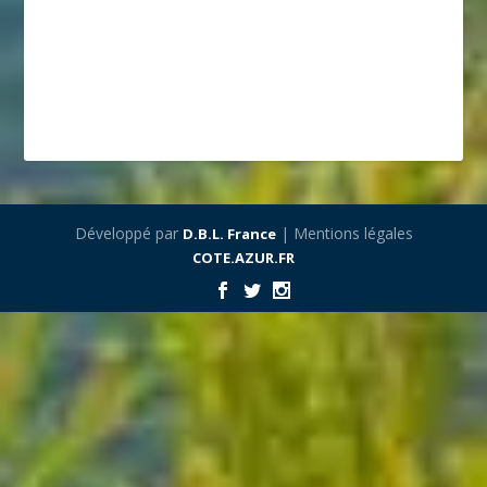
Développé par
| Mentions légales
D.B.L. France
COTE.AZUR.FR