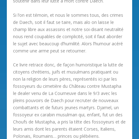
soutenir dans leur lutte à mort contre Daech.
Si l’on est témoin, et nous le sommes tous, des crimes
de Daech, soit il faut se taire, mais alo on laisse le
champ libre aux assassins et notre soi-disant neutralité
nous rend coupables de complicité, soit il faut aborder
le sujet avec beaucoup d’humilité. Alors l’humour acéré
comme une arme peut se retourner.
Ce livre retrace donc, de façon humoristique la lutte de
citoyens chrétiens, juifs et musulmans pratiquant ou
non la religion de leurs pères, représentés ici par les
fossoyeurs du cimetière du Château contre Mustapha
le dealer venu de La Courneuve dans le 9/3 avec les
pleins pouvoirs de Daech pour recruter de nouveaux
combattants et de futurs jeunes martyrs. Djamel, un
fossoyeur ex carabin musulman qui, enfant, fut un des
Choufs de Mustapha, a pris la tête des fossoyeurs et de
leurs amis dont les parents étaient Corses, Italiens,
Polonais, Roumains… princes ou plébéiens.