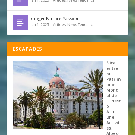
Jan 1, 2025
|
Articles
,
News Tendance
ranger Nature Passion
Jan 1, 2025
|
Articles
,
News Tendance
ESCAPADES
Nice
entre
au
Patrim
oine
Mondi
al de
l’Unesc
o
A la
une
,
Activit
és
,
Alpes-