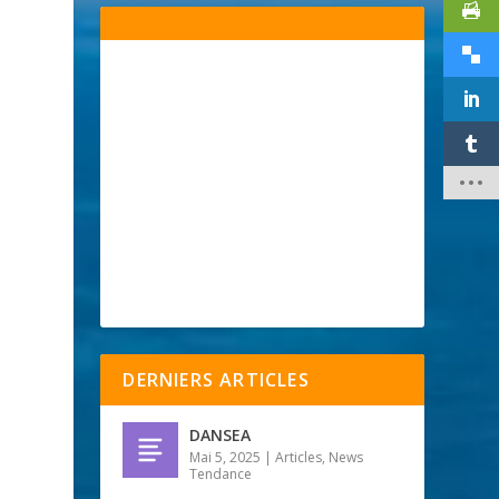
s
DERNIERS ARTICLES
DANSEA
Mai 5, 2025
|
Articles
,
News
Tendance