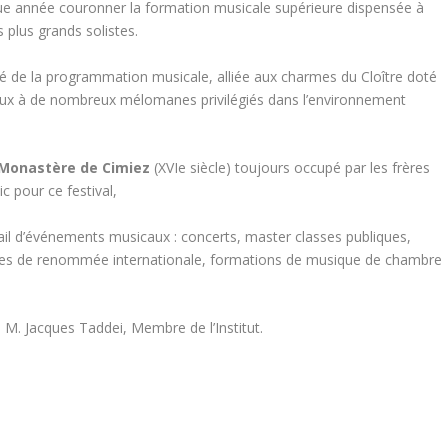
aque année couronner la formation musicale supérieure dispensée à
 plus grands solistes.
é de la programmation musicale, alliée aux charmes du Cloître doté
ieux à de nombreux mélomanes privilégiés dans l’environnement
u Monastère de Cimiez
(XVIe siècle) toujours occupé par les frères
c pour ce festival,
ail d’événements musicaux : concerts, master classes publiques,
stes de renommée internationale, formations de musique de chambre
de M. Jacques Taddei, Membre de l’Institut.