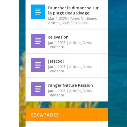
Bruncher le dimanche sur
la plage Beau Rivage
Mar 4, 2025
|
Alpes-Maritimes
,
Articles
,
Nice
,
Restaurant
ce evasion
Jan 1, 2025
|
Articles
,
News
Tendance
jetscool
Jan 1, 2025
|
Articles
,
News
Tendance
ranger Nature Passion
Jan 1, 2025
|
Articles
,
News
Tendance
ESCAPADES