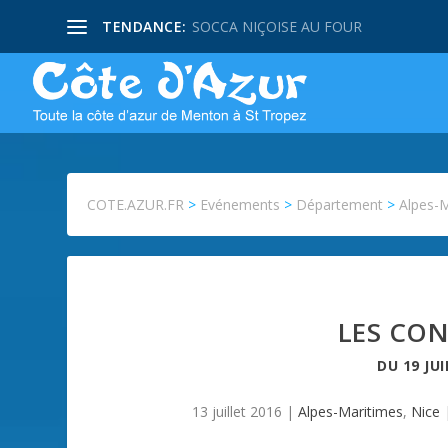
TENDANCE:
SOCCA NIÇOISE AU FOUR
COTE.AZUR.FR
>
Evénements
>
Département
>
Alpes-
LES CON
DU
19 JU
13 juillet 2016
|
Alpes-Maritimes
,
Nice