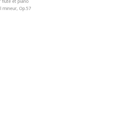
 flûte et piano
ol mineur, Op.57