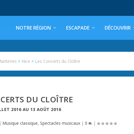
NOTRE RÉGION
ESCAPADE
DÉCOUVRIR
Maritimes
>
Nice
>
Les Concerts du Cloître
CERTS DU CLOÎTRE
ILLET 2016
AU
13 AOÛT 2016
|
Musique classique
,
Spectacles musicaux
|
0
|