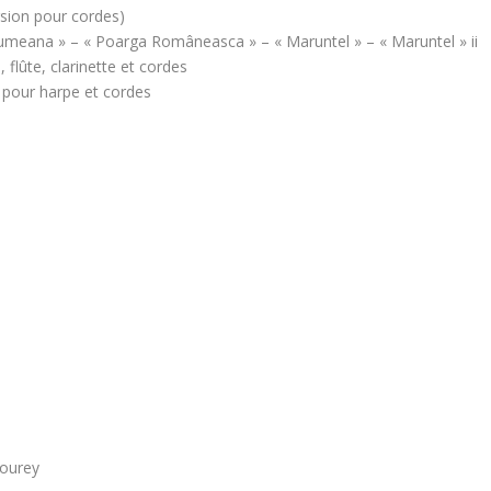
rsion pour cordes)
ciumeana » – « Poarga Româneasca » – « Maruntel » – « Maruntel » ii
 flûte, clarinette et cordes
 pour harpe et cordes
Mourey