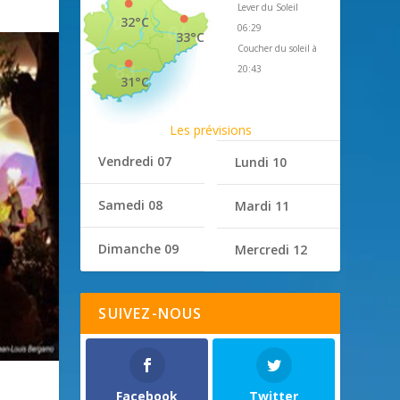
Lever du Soleil
32°C
06:29
33°C
Coucher du soleil à
20:43
31°C
Les prévisions
Vendredi 07
Lundi 10
Samedi 08
Mardi 11
Dimanche 09
Mercredi 12
SUIVEZ-NOUS
Facebook
Twitter