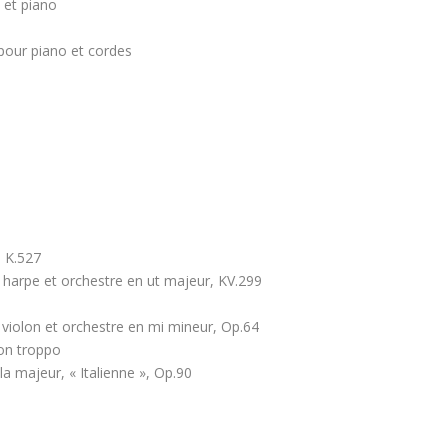
 et piano
pour piano et cordes
 K.527
harpe et orchestre en ut majeur, KV.299
violon et orchestre en mi mineur, Op.64
on troppo
a majeur, « Italienne », Op.90