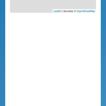
Leaflet
| données ©
OpenStreetMap