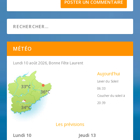
MÉTÉO
Lundi 10 août 2026, Bonne Fête Laurent
Aujourd'hui
Lever du Soleil
33°C
06:33
36°C
Coucher du soleil à
20:39
34°C
Les prévisions
Lundi 10
Jeudi 13