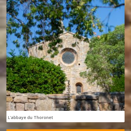
L'abbaye du Thoronet