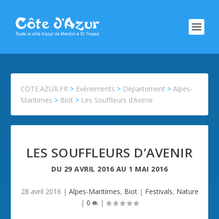
COTE.AZUR.FR
>
Evénements
>
Département
>
Alpes-
Maritimes
>
Biot
>
Les Souffleurs d’Avenir
LES SOUFFLEURS D’AVENIR
DU
29 AVRIL 2016
AU
1 MAI 2016
28 avril 2016
|
Alpes-Maritimes
,
Biot
|
Festivals
,
Nature
|
0
|