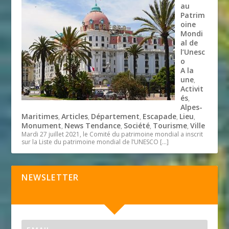
au
Patrim
oine
Mondi
al de
l’Unesc
o
A la
une
,
Activit
és
,
Alpes-
Maritimes
Articles
Département
Escapade
Lieu
,
,
,
,
,
Monument
News Tendance
Société
Tourisme
Ville
,
,
,
,
Mardi 27 juillet 2021, le Comité du patrimoine mondial a inscrit
sur la Liste du patrimoine mondial de l’UNESCO
[…]
NEWSLETTER