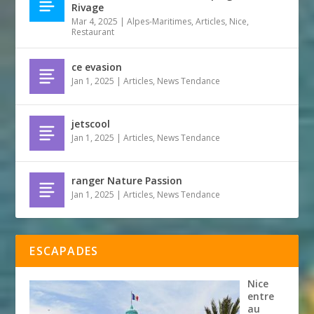
Rivage
Mar 4, 2025
|
Alpes-Maritimes
,
Articles
,
Nice
,
Restaurant
ce evasion
Jan 1, 2025
|
Articles
,
News Tendance
jetscool
Jan 1, 2025
|
Articles
,
News Tendance
ranger Nature Passion
Jan 1, 2025
|
Articles
,
News Tendance
ESCAPADES
Nice
entre
au