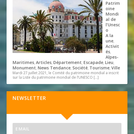
Patrim
oine
Mondi
al de
l’Unesc
o
A la
une
,
Activit
és
,
Alpes-
Maritimes
Articles
Département
Escapade
Lieu
,
,
,
,
,
Monument
News Tendance
Société
Tourisme
Ville
,
,
,
,
Mardi 27 juillet 2021, le Comité du patrimoine mondial a inscrit
sur la Liste du patrimoine mondial de l’UNESCO
[…]
NEWSLETTER