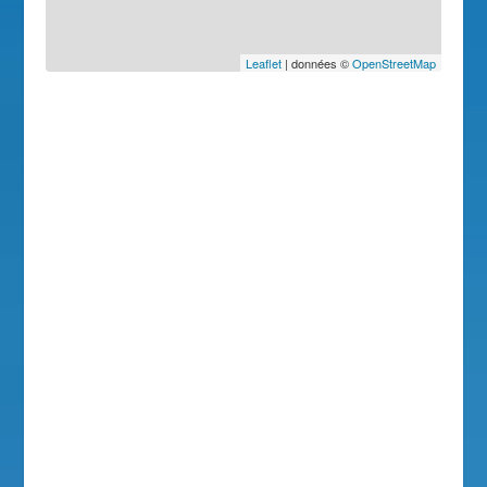
Leaflet
| données ©
OpenStreetMap