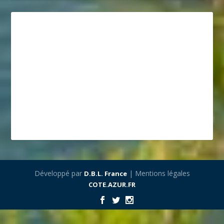
Développé par
| Mentions légales
D.B.L. France
COTE.AZUR.FR