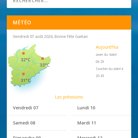
MÉTÉO
Vendredi 07 août 2026, Bonne Fête Gaétan
Aujourd'hui
Lever du Soleil
32°C
06:29
33°C
Coucher du soleil à
20:43
31°C
Les prévisions
Vendredi 07
Lundi 10
Samedi 08
Mardi 11
Dimanche 09
Mercredi 12