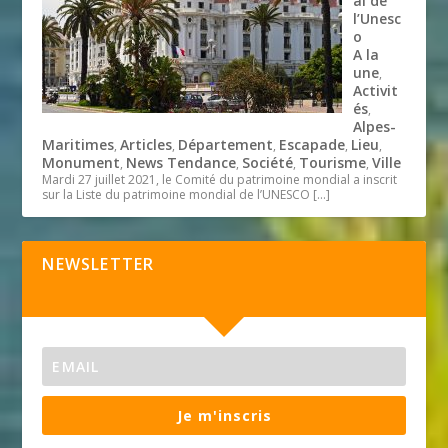
al de
l’Unesc
o
A la
une
,
Activit
és
,
Alpes-
Maritimes
Articles
Département
Escapade
Lieu
,
,
,
,
,
Monument
News Tendance
Société
Tourisme
Ville
,
,
,
,
Mardi 27 juillet 2021, le Comité du patrimoine mondial a inscrit
sur la Liste du patrimoine mondial de l’UNESCO
[…]
NEWSLETTER
Je m'inscris