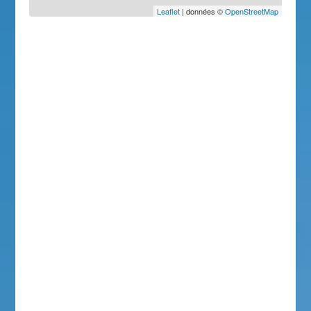
Leaflet
| données ©
OpenStreetMap