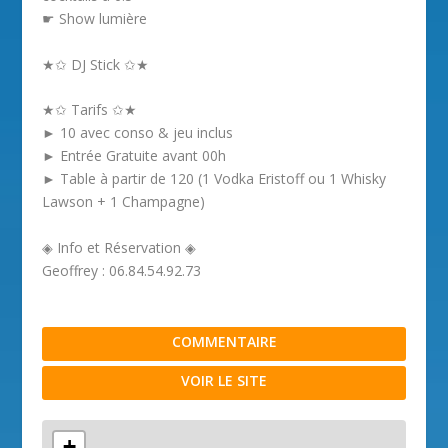
☛ Show lumière
★✩ DJ Stick ✩★
★✩ Tarifs ✩★
► 10 avec conso & jeu inclus
► Entrée Gratuite avant 00h
► Table à partir de 120 (1 Vodka Eristoff ou 1 Whisky
Lawson + 1 Champagne)
◈ Info et Réservation ◈
Geoffrey : 06.84.54.92.73
COMMENTAIRE
VOIR LE SITE
+