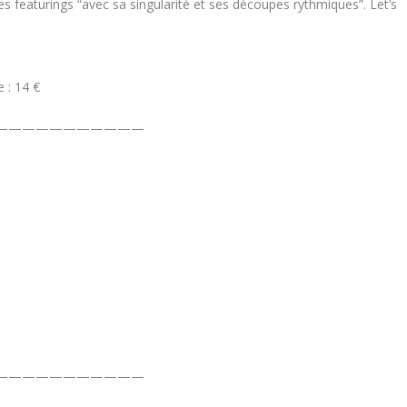
s featurings “avec sa singularité et ses découpes rythmiques”. Let’s
e : 14 €
———————————
———————————