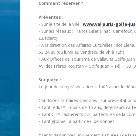
Comment réserver ?
Préventes :
• Sur le site de la ville :
www.vallauris-golfe-jua
• Sur les réseaux : France Billet (Fnac, Carrefour
E.Leclerc)
• A la direction des Affaires Culturelles : Ilot El
63 24 85 (du lundi au vendredi, de 9h à 12h)
• Aux Offices de Tourisme de Vallauris Golfe-Juan 
Av. des Frères Roustan – Golfe-Juan – Tél : +33 (
Sur place :
Le jour de la représentation – 1h00 avant le débu
Conditions tarifaires spéciales : sur présentation d’
• Tarif réduit* : moins de 16 ans, détenteurs cart
• Tarif C.E* : adhérents C.E. partenaires de la co
• Tarif groupe : à partir de 6 personnes
*Tarifs disponibles uniquement au bureau de la Di