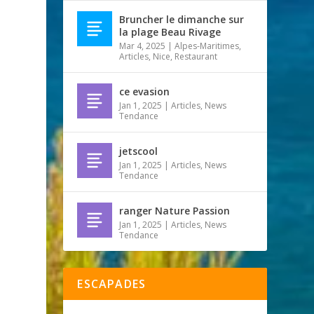
Bruncher le dimanche sur
la plage Beau Rivage
Mar 4, 2025
|
Alpes-Maritimes
,
Articles
,
Nice
,
Restaurant
ce evasion
Jan 1, 2025
|
Articles
,
News
Tendance
jetscool
Jan 1, 2025
|
Articles
,
News
Tendance
ranger Nature Passion
Jan 1, 2025
|
Articles
,
News
Tendance
ESCAPADES