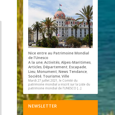
Nice entre au Patrimoine Mondial
de l’Unesco
A la une
Activités
Alpes-Maritimes
,
,
,
Articles
Département
Escapade
,
,
,
Lieu
Monument
News Tendance
,
,
,
Société
Tourisme
Ville
,
,
Mardi 27 juillet 2021, le Comité du
patrimoine mondial a inscrit sur la Liste du
patrimoine mondial de l’UNESCO
[…]
NEWSLETTER