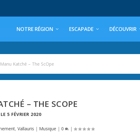
NOTRE RÉGION
ESCAPADE
DÉCOUVRIR
>
Manu Katché – The ScOpe
TCHÉ – THE SCOPE
LE
5 FÉVRIER 2020
nement
,
Vallauris
|
Musique
|
0
|