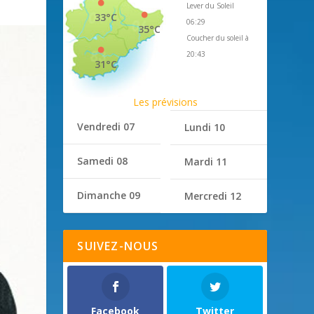
Lever du Soleil
33°C
06:29
35°C
Coucher du soleil à
20:43
31°C
Les prévisions
Vendredi 07
Lundi 10
Samedi 08
Mardi 11
Dimanche 09
Mercredi 12
SUIVEZ-NOUS
Facebook
Twitter