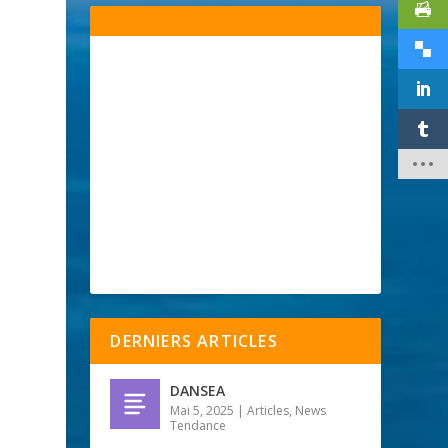
DERNIERS ARTICLES
DANSEA
Mai 5, 2025
|
Articles
,
News
Tendance