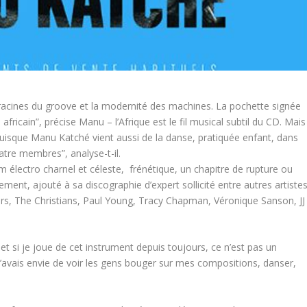
racines du groove et la modernité des machines. La pochette signée
 africain”, précise Manu – l’Afrique est le fil musical subtil du CD. Mais
puisque Manu Katché vient aussi de la danse, pratiquée enfant, dans
quatre membres”, analyse-t-il.
 électro charnel et céleste, frénétique, un chapitre de rupture ou
ement, ajouté à sa discographie d’expert sollicité entre autres artistes
fears, The Christians, Paul Young, Tracy Chapman, Véronique Sanson, JJ
et si je joue de cet instrument depuis toujours, ce n’est pas un
 J’avais envie de voir les gens bouger sur mes compositions, danser,