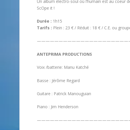
Un album électro-soul où l’humain est au coeur de
ScOpe it !
Durée :
1h15
Tarifs :
Plein : 23 € / Réduit : 18 € / C.E. ou group
—————————————————————
ANTEPRIMA PRODUCTIONS
Voix /batterie: Manu Katché
Basse : Jérôme Regard
Guitare : Patrick Manouguian
Piano : Jim Henderson
—————————————————————