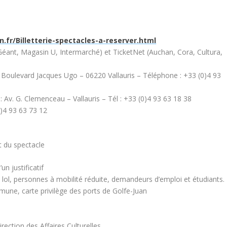
n.fr/Billetterie-spectacles-a-reserver.html
, Géant, Magasin U, Intermarché) et TicketNet (Auchan, Cora, Cultura,
ena, Boulevard Jacques Ugo – 06220 Vallauris – Téléphone : +33 (0)4 93
: Av. G. Clemenceau – Vallauris – Tél : +33 (0)4 93 63 18 38
0)4 93 63 73 12
t du spectacle
un justificatif
e lol, personnes à mobilité réduite, demandeurs d’emploi et étudiants.
mmune, carte privilège des ports de Golfe-Juan
rection des Affaires Culturelles