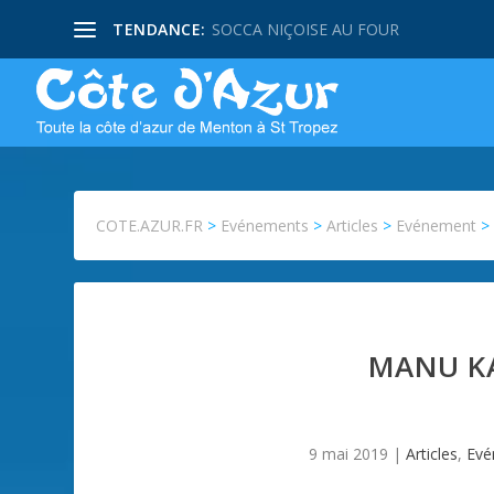
TENDANCE:
SOCCA NIÇOISE AU FOUR
COTE.AZUR.FR
>
Evénements
>
Articles
>
Evénement
MANU KA
9 mai 2019
|
Articles
,
Evé