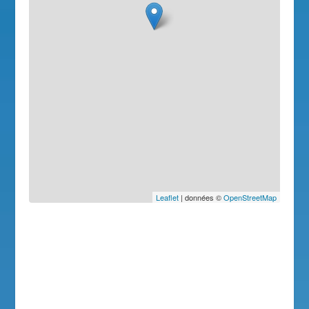
Leaflet
| données ©
OpenStreetMap