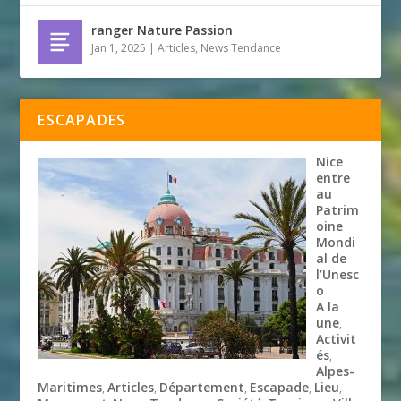
ranger Nature Passion
Jan 1, 2025
|
Articles
,
News Tendance
ESCAPADES
Nice
entre
au
Patrim
oine
Mondi
al de
l’Unesc
o
A la
une
,
Activit
és
,
Alpes-
Maritimes
Articles
Département
Escapade
Lieu
,
,
,
,
,