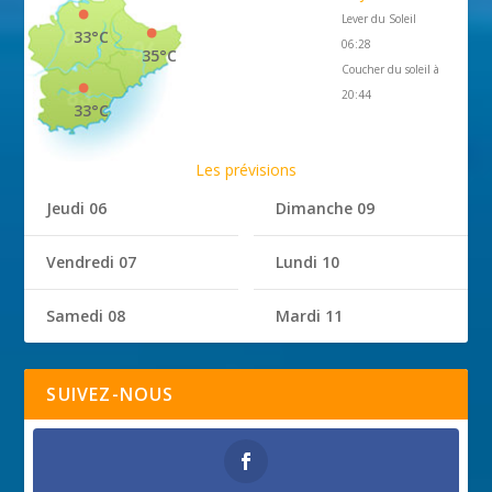
Lever du Soleil
33°C
06:28
35°C
Coucher du soleil à
20:44
33°C
Les prévisions
Jeudi 06
Dimanche 09
Vendredi 07
Lundi 10
Samedi 08
Mardi 11
SUIVEZ-NOUS