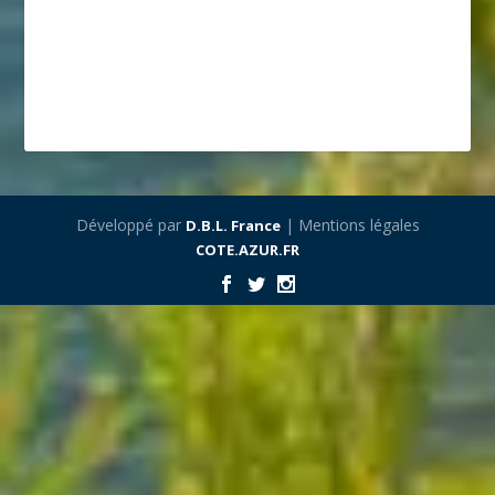
Développé par
| Mentions légales
D.B.L. France
COTE.AZUR.FR