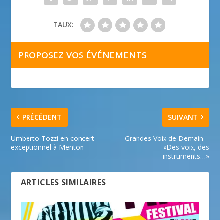
TAUX:
PROPOSEZ VOS ÉVÉNEMENTS
PRÉCÉDENT
SUIVANT
Umberto Tozzi en concert
Grandes Voix de Demain –
exceptionnel à Menton
«Des voix, des
instruments…»
ARTICLES SIMILAIRES