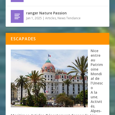
ranger Nature Passion
Jan 1, 2025
|
Articles
,
News Tendance
ESCAPADES
Nice
entre
au
Patrim
oine
Mondi
al de
l’Unesc
o
A la
une
,
Activit
és
,
Alpes-