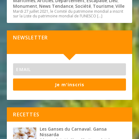
Maritimes
Articles
Département
Escapade
Lieu
,
,
,
,
,
Monument
News Tendance
Société
Tourisme
Ville
,
,
,
,
Mardi 27 juillet 2021, le Comité du patrimoine mondial a inscrit
sur la Liste du patrimoine mondial de l’UNESCO
[…]
NEWSLETTER
Je m'inscris
RECETTES
Les Ganses du Carnaval. Gansa
Nissarda