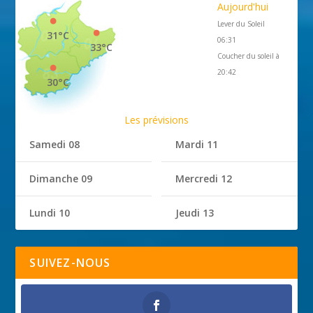
Aujourd'hui
Lever du Soleil
31°C
06:31
33°C
Coucher du soleil à
20:42
30°C
Les prévisions
Samedi 08
Mardi 11
Dimanche 09
Mercredi 12
Lundi 10
Jeudi 13
SUIVEZ-NOUS