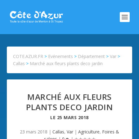
COTE.AZUR.FR
>
Evénements
>
Département
>
Var
>
Callas
>
Marché aux fleurs plants deco jardin
MARCHÉ AUX FLEURS
PLANTS DECO JARDIN
LE
25 MARS 2018
23 mars 2018
|
Callas
,
Var
|
Agriculture
,
Foires &
salons
|
0
|