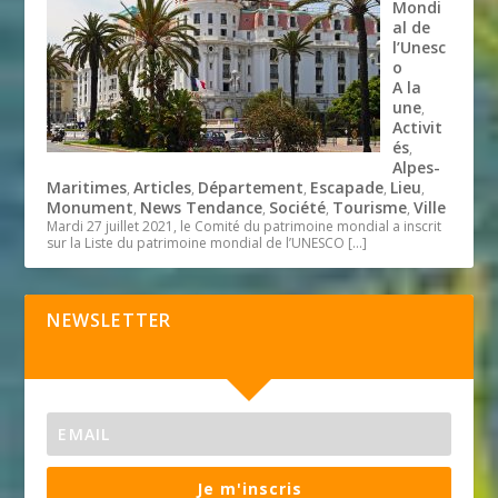
Mondi
al de
l’Unesc
o
A la
une
,
Activit
és
,
Alpes-
Maritimes
Articles
Département
Escapade
Lieu
,
,
,
,
,
Monument
News Tendance
Société
Tourisme
Ville
,
,
,
,
Mardi 27 juillet 2021, le Comité du patrimoine mondial a inscrit
sur la Liste du patrimoine mondial de l’UNESCO
[…]
NEWSLETTER
Je m'inscris