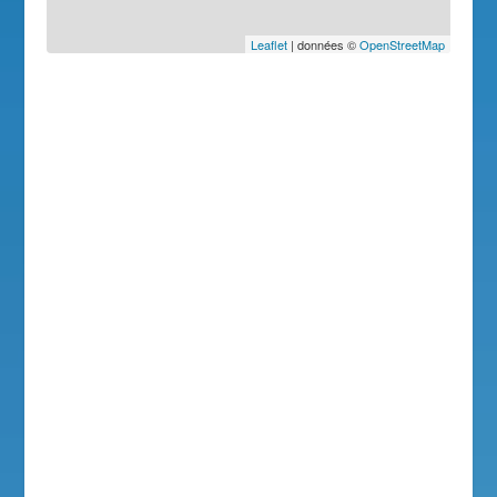
Leaflet
| données ©
OpenStreetMap