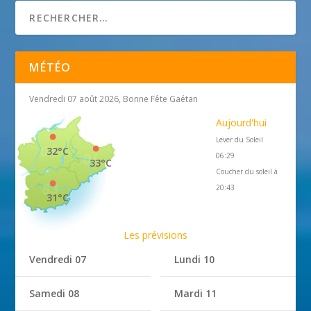
MÉTÉO
Vendredi 07 août 2026, Bonne Fête Gaétan
Aujourd'hui
Lever du Soleil
32°C
06:29
33°C
Coucher du soleil à
20:43
31°C
Les prévisions
Vendredi 07
Lundi 10
Samedi 08
Mardi 11