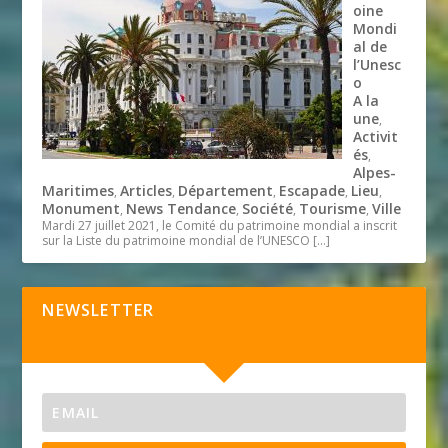
oine
Mondi
al de
l’Unesc
o
A la
une
,
Activit
és
,
Alpes-
Maritimes
Articles
Département
Escapade
Lieu
,
,
,
,
,
Monument
News Tendance
Société
Tourisme
Ville
,
,
,
,
Mardi 27 juillet 2021, le Comité du patrimoine mondial a inscrit
sur la Liste du patrimoine mondial de l’UNESCO
[…]
NEWSLETTER