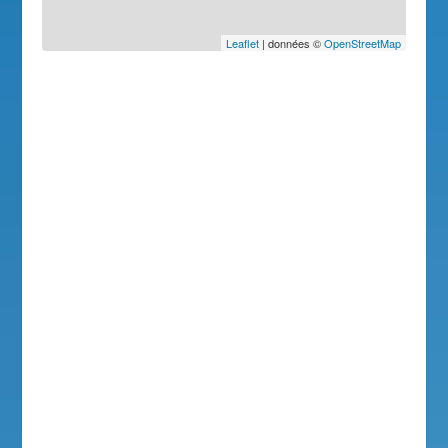
Leaflet
| données ©
OpenStreetMap