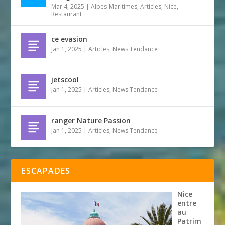
Mar 4, 2025
|
Alpes-Maritimes
,
Articles
,
Nice
,
Restaurant
ce evasion
Jan 1, 2025
|
Articles
,
News Tendance
jetscool
Jan 1, 2025
|
Articles
,
News Tendance
ranger Nature Passion
Jan 1, 2025
|
Articles
,
News Tendance
ESCAPADES
Nice
entre
au
Patrim