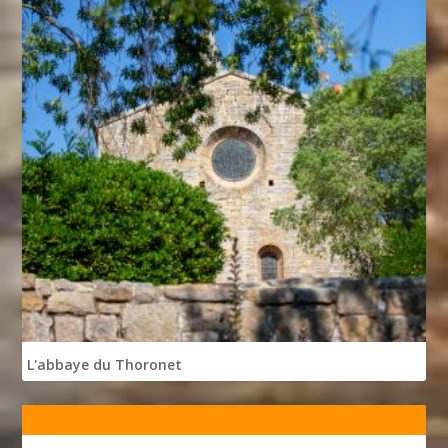
L'abbaye du Thoronet