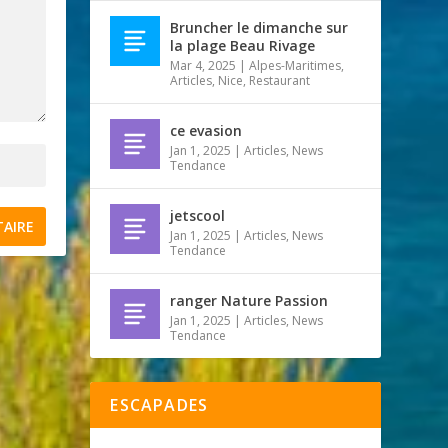
Bruncher le dimanche sur
la plage Beau Rivage
Mar 4, 2025
|
Alpes-Maritimes
,
Articles
,
Nice
,
Restaurant
ce evasion
Jan 1, 2025
|
Articles
,
News
Tendance
jetscool
Jan 1, 2025
|
Articles
,
News
Tendance
ranger Nature Passion
Jan 1, 2025
|
Articles
,
News
Tendance
ESCAPADES