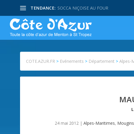
TENDANCE:
SOCCA NIÇOISE AU FOUR
COTE.AZUR.FR
>
Evénements
>
Département
>
Alpes-
MA
24 mai 2012
|
Alpes-Maritimes
,
Mougin