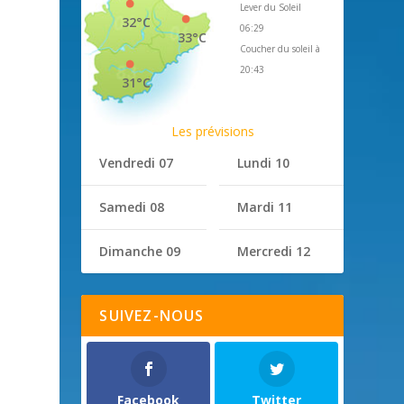
Lever du Soleil
32°C
06:29
33°C
Coucher du soleil à
20:43
31°C
Les prévisions
Vendredi 07
Lundi 10
Samedi 08
Mardi 11
Dimanche 09
Mercredi 12
SUIVEZ-NOUS
Facebook
Twitter