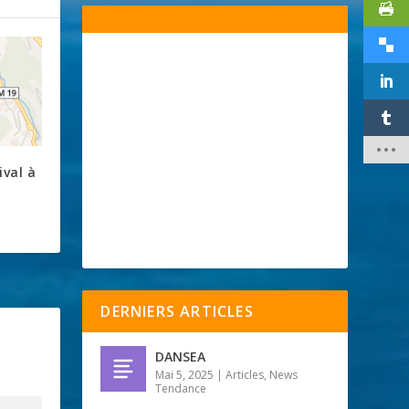
ival à
DERNIERS ARTICLES
DANSEA
Mai 5, 2025
|
Articles
,
News
Tendance