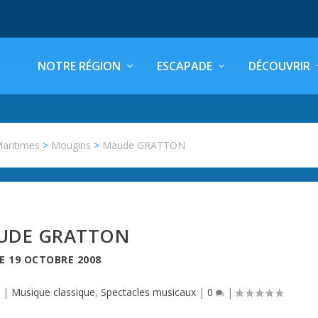
NOTRE RÉGION
ESCAPADE
DÉCOUVRIR
Maritimes
>
Mougins
>
Maude GRATTON
UDE GRATTON
LE
19 OCTOBRE 2008
s
|
Musique classique
,
Spectacles musicaux
|
0
|