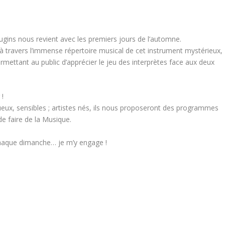
ins nous revient avec les premiers jours de l’automne.
travers l’immense répertoire musical de cet instrument mystérieux,
permettant au public d’apprécier le jeu des interprètes face aux deux
 !
entueux, sensibles ; artistes nés, ils nous proposeront des programmes
 de faire de la Musique.
chaque dimanche… je m’y engage !