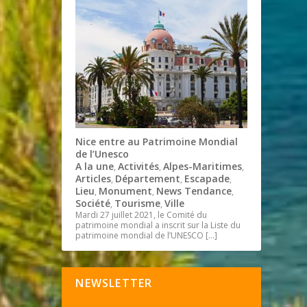
Nice entre au Patrimoine Mondial
de l’Unesco
A la une
Activités
Alpes-Maritimes
,
,
,
Articles
Département
Escapade
,
,
,
Lieu
Monument
News Tendance
,
,
,
Société
Tourisme
Ville
,
,
Mardi 27 juillet 2021, le Comité du
patrimoine mondial a inscrit sur la Liste du
patrimoine mondial de l’UNESCO
[…]
NEWSLETTER