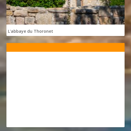
L'abbaye du Thoronet