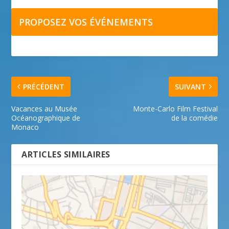
PROPOSEZ VOS ÉVÉNEMENTS
PRÉCÉDENT
SUIVANT
Vacances au Musée
Monte-Carlo Film Festival
Océanographique de
de la comédie
Monaco
ARTICLES SIMILAIRES