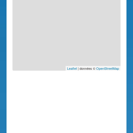
Leaflet
| données ©
OpenStreetMap