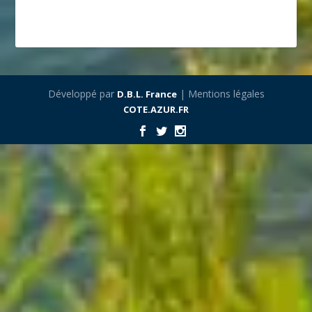
Développé par
| Mentions légales
D.B.L. France
COTE.AZUR.FR