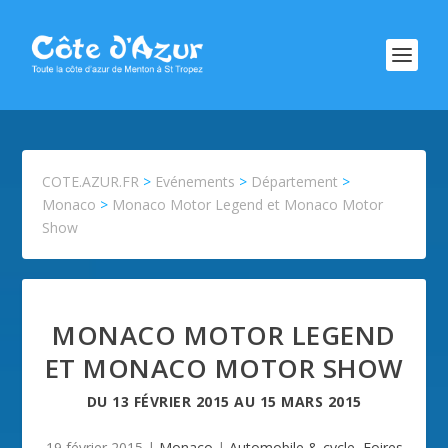
COTE.AZUR.FR
>
Evénements
>
Département
>
Monaco
>
Monaco Motor Legend et Monaco Motor
Show
MONACO MOTOR LEGEND
ET MONACO MOTOR SHOW
DU
13 FÉVRIER 2015
AU
15 MARS 2015
19 février 2015
|
Monaco
|
Automobile & cycle
,
Foires