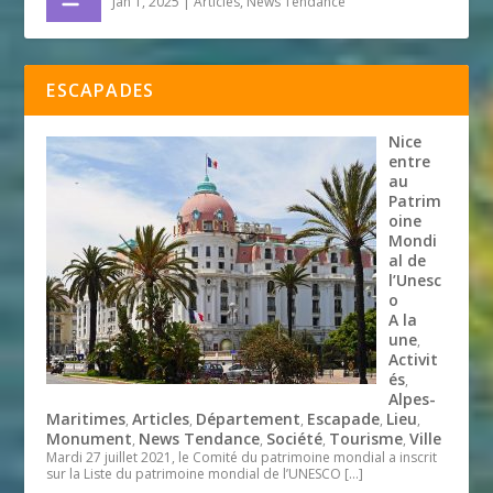
Jan 1, 2025
|
Articles
,
News Tendance
ESCAPADES
Nice
entre
au
Patrim
oine
Mondi
al de
l’Unesc
o
A la
une
,
Activit
és
,
Alpes-
Maritimes
Articles
Département
Escapade
Lieu
,
,
,
,
,
Monument
News Tendance
Société
Tourisme
Ville
,
,
,
,
Mardi 27 juillet 2021, le Comité du patrimoine mondial a inscrit
sur la Liste du patrimoine mondial de l’UNESCO
[…]