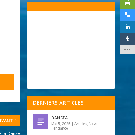
DERNIERS ARTICLES
DANSEA
IVANT
Mai 5, 2025
|
Articles
,
News
Tendance
de la Danse