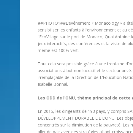
##PHOTO1##L’événement « Monacology » a été créé
sensibiliser les enfants à l’environnement et au 
l’EcoVillage sur le port de Monaco, Quai Antoine I
jeux interactifs, des conférences et la visite de pl
même est 100% vert.
Tout cela sera possible grâce à une trentaine d’o
associations à but non lucratif et le secteur pri
irremplaçable de la Direction de L’Education Nati
Isabelle Bonnal.
Les ODD de l’ONU, thème principal de cette
En 2015, les dirigeants de 193 pays, y compris SA
DÉVELOPPEMENT DURABLE DE L’ONU. Les objectif
concentrés sur la diminution de la pauvreté. Les 
aller de pair avec des stratégies alliant croissanc