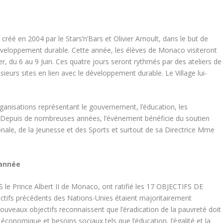
 en 2004 par le Stars’n’Bars et Olivier Arnoult, dans le but de
développement durable. Cette année, les élèves de Monaco visiteront
er, du 6 au 9 Juin. Ces quatre jours seront rythmés par des ateliers de
usieurs sites en lien avec le développement durable. Le Village lui-
rganisations représentant le gouvernement, l’éducation, les
vé. Depuis de nombreuses années, l’événement bénéficie du soutien
onale, de la Jeunesse et des Sports et surtout de sa Directrice Mme
 année
S le Prince Albert II de Monaco, ont ratifié les 17 OBJECTIFS DE
s précédents des Nations-Unies étaient majoritairement
nouveaux objectifs reconnaissent que l’éradication de la pauvreté doit
e économique et besoins sociaux tels que l’éducation, l’égalité et la