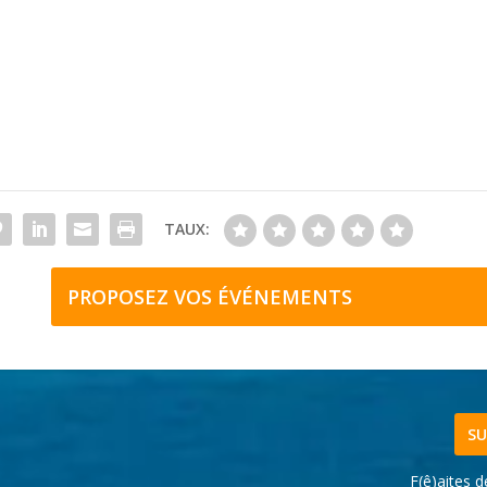
TAUX:
PROPOSEZ VOS ÉVÉNEMENTS
SU
F(ê)aites 