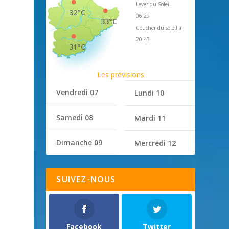
Lever du Soleil
32°C
06:29
33°C
Coucher du soleil à
20:43
31°C
Les prévisions
Vendredi 07
Lundi 10
Samedi 08
Mardi 11
Dimanche 09
Mercredi 12
SUIVEZ-NOUS
Facebook
Twitter