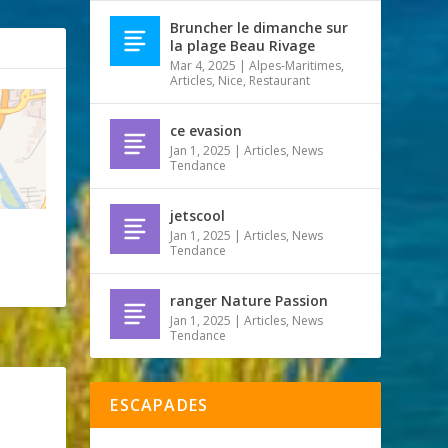
Bruncher le dimanche sur
la plage Beau Rivage
Mar 4, 2025
|
Alpes-Maritimes
,
Articles
,
Nice
,
Restaurant
ce evasion
Jan 1, 2025
|
Articles
,
News
Tendance
jetscool
Jan 1, 2025
|
Articles
,
News
Tendance
ranger Nature Passion
Jan 1, 2025
|
Articles
,
News
Tendance
ESCAPADES