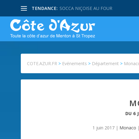
TENDANCE:
SOCCA NIÇOISE AU FOUR
COTE.AZUR.FR
>
Evénements
>
Département
>
Monac
M
DU
6 
1 juin 2017
|
Monaco