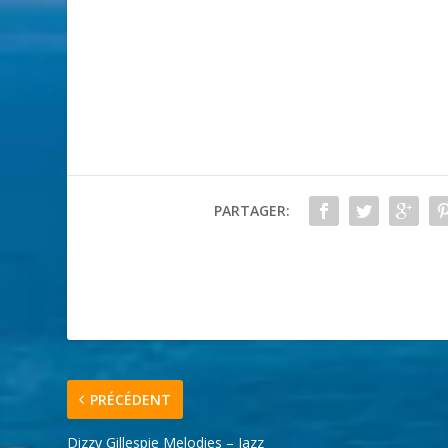
PARTAGER:
PRÉCÉDENT
Dizzy Gillespie Melodies – Jazz