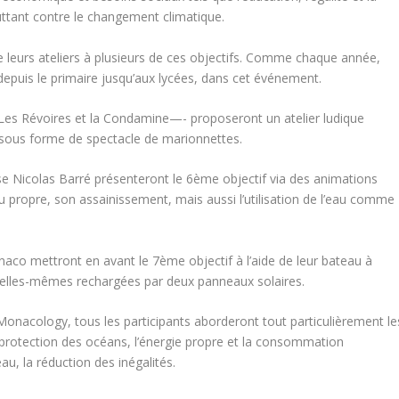
luttant contre le changement climatique.
e leurs ateliers à plusieurs de ces objectifs. Comme chaque année,
depuis le primaire jusqu’aux lycées, dans cet événement.
 Les Révoires et la Condamine—- proposeront un atelier ludique
ve sous forme de spectacle de marionnettes.
se Nicolas Barré présenteront le 6ème objectif via des animations
eau propre, son assainissement, mais aussi l’utilisation de l’eau comme
aco mettront en avant le 7ème objectif à l’aide de leur bateau à
s, elles-mêmes rechargées par deux panneaux solaires.
nacology, tous les participants aborderont tout particulièrement le
protection des océans, l’énergie propre et la consommation
eau, la réduction des inégalités.