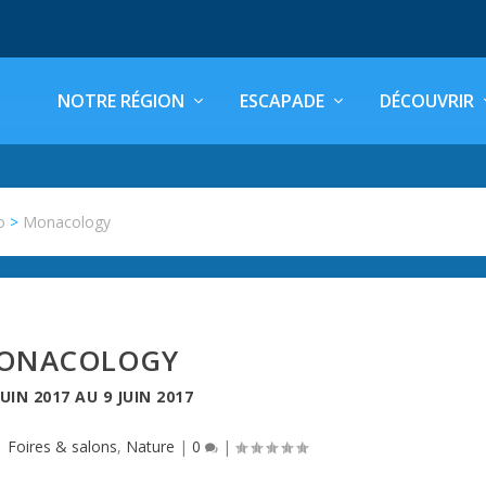
NOTRE RÉGION
ESCAPADE
DÉCOUVRIR
o
>
Monacology
ONACOLOGY
JUIN 2017
AU
9 JUIN 2017
|
Foires & salons
,
Nature
|
0
|