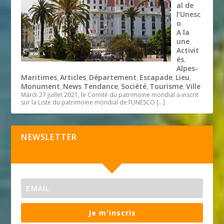
al de
l’Unesc
o
A la
une
,
Activit
és
,
Alpes-
Maritimes
Articles
Département
Escapade
Lieu
,
,
,
,
,
Monument
News Tendance
Société
Tourisme
Ville
,
,
,
,
Mardi 27 juillet 2021, le Comité du patrimoine mondial a inscrit
sur la Liste du patrimoine mondial de l’UNESCO
[…]
NEWSLETTER
Je m'inscris