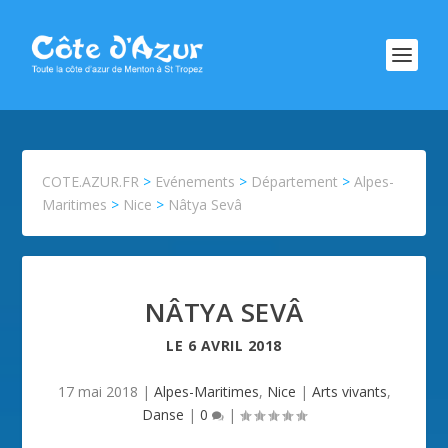
COTE.AZUR.FR
>
Evénements
>
Département
>
Alpes-
Maritimes
>
Nice
>
Nâtya Sevâ
NÂTYA SEVÂ
LE
6 AVRIL 2018
17 mai 2018
|
Alpes-Maritimes
,
Nice
|
Arts vivants
,
Danse
|
0
|