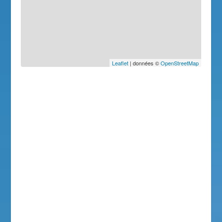
Leaflet
| données ©
OpenStreetMap