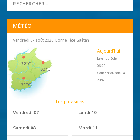
MÉTÉO
Vendredi 07 août 2026, Bonne Fête Gaétan
Aujourd'hui
Lever du Soleil
32°C
06:29
33°C
Coucher du soleil à
20:43
31°C
Les prévisions
Vendredi 07
Lundi 10
Samedi 08
Mardi 11