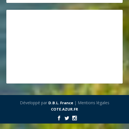
Développé par
| Mentions légales
D.B.L. France
COTE.AZUR.FR