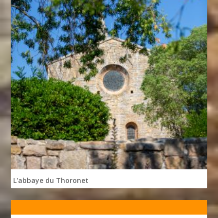
L'abbaye du Thoronet