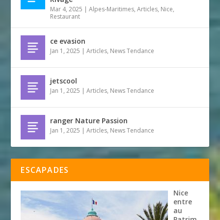
Mar 4, 2025
|
Alpes-Maritimes
,
Articles
,
Nice
,
Restaurant
ce evasion
Jan 1, 2025
|
Articles
,
News Tendance
jetscool
Jan 1, 2025
|
Articles
,
News Tendance
ranger Nature Passion
Jan 1, 2025
|
Articles
,
News Tendance
ESCAPADES
Nice
entre
au
Patrim