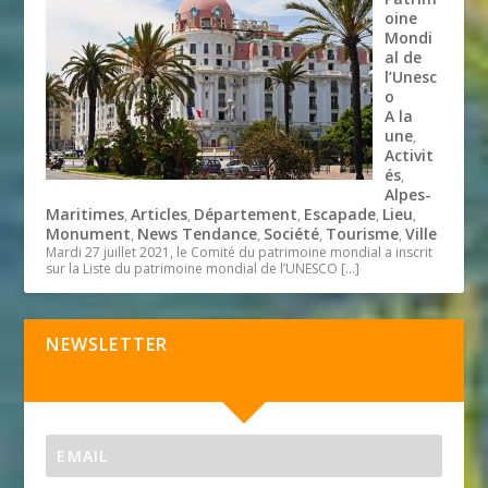
oine
Mondi
al de
l’Unesc
o
A la
une
,
Activit
és
,
Alpes-
Maritimes
Articles
Département
Escapade
Lieu
,
,
,
,
,
Monument
News Tendance
Société
Tourisme
Ville
,
,
,
,
Mardi 27 juillet 2021, le Comité du patrimoine mondial a inscrit
sur la Liste du patrimoine mondial de l’UNESCO
[…]
NEWSLETTER