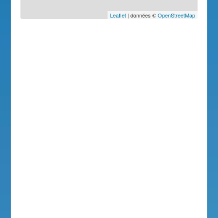
Leaflet
| données ©
OpenStreetMap