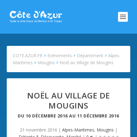
COTE.AZUR.FR
>
Evénements
>
Département
>
Alpes-
Maritimes
>
Mougins
>
Noël au Village de Mougins
NOËL AU VILLAGE DE
MOUGINS
DU
10 DÉCEMBRE 2016
AU
11 DÉCEMBRE 2016
21 novembre 2016
|
Alpes-Maritimes
,
Mougins
|
Détente & Découverte
,
Marché
|
0
|