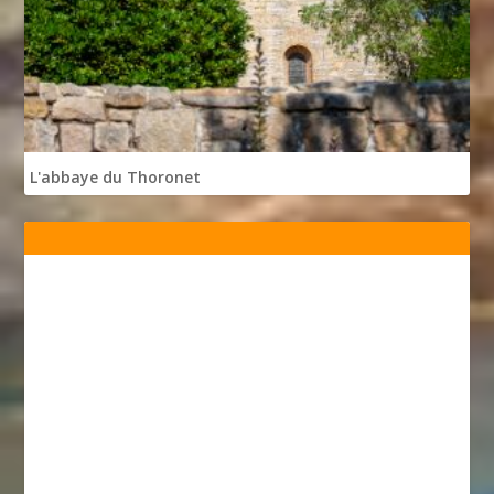
L'abbaye du Thoronet