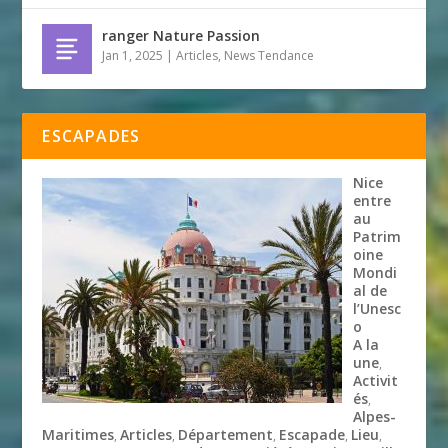
ranger Nature Passion
Jan 1, 2025
|
Articles
,
News Tendance
ESCAPADES
Nice
entre
au
Patrim
oine
Mondi
al de
l’Unesc
o
A la
une
,
Activit
és
,
Alpes-
Maritimes
Articles
Département
Escapade
Lieu
,
,
,
,
,