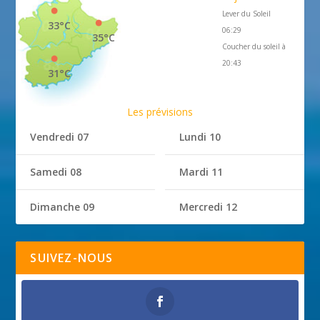
Lever du Soleil
33°C
06:29
35°C
Coucher du soleil à
20:43
31°C
Les prévisions
Vendredi 07
Lundi 10
Samedi 08
Mardi 11
Dimanche 09
Mercredi 12
SUIVEZ-NOUS