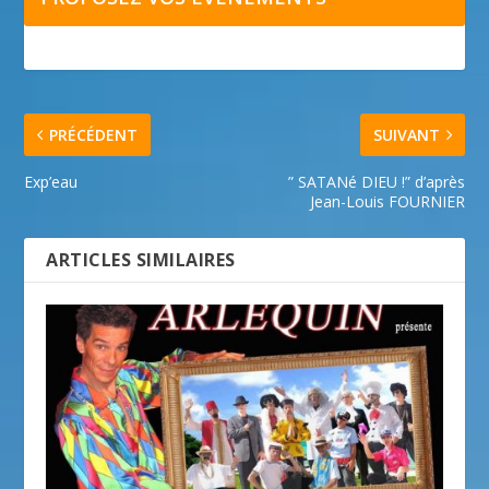
PRÉCÉDENT
SUIVANT
Exp’eau
” SATANé DIEU !” d’après
Jean-Louis FOURNIER
ARTICLES SIMILAIRES