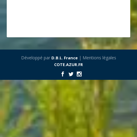
Développé par
| Mentions légales
D.B.L. France
COTE.AZUR.FR