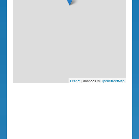
Leaflet
| données ©
OpenStreetMap