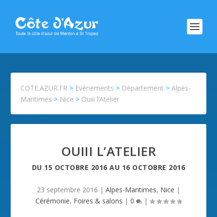
COTE.AZUR.FR
>
Evénements
>
Département
>
Alpes-
Maritimes
>
Nice
>
Ouiii l’Atelier
OUIII L’ATELIER
DU
15 OCTOBRE 2016
AU
16 OCTOBRE 2016
23 septembre 2016
|
Alpes-Maritimes
,
Nice
|
Cérémonie
,
Foires & salons
|
0
|