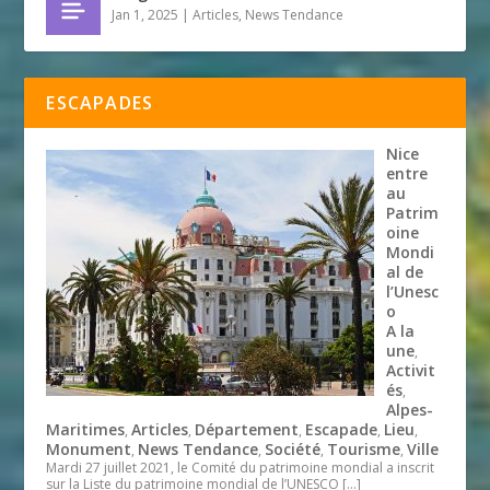
Jan 1, 2025
|
Articles
,
News Tendance
ESCAPADES
Nice
entre
au
Patrim
oine
Mondi
al de
l’Unesc
o
A la
une
,
Activit
és
,
Alpes-
Maritimes
Articles
Département
Escapade
Lieu
,
,
,
,
,
Monument
News Tendance
Société
Tourisme
Ville
,
,
,
,
Mardi 27 juillet 2021, le Comité du patrimoine mondial a inscrit
sur la Liste du patrimoine mondial de l’UNESCO
[…]