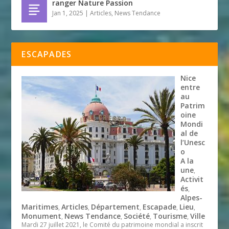
ranger Nature Passion
Jan 1, 2025
|
Articles
,
News Tendance
ESCAPADES
Nice
entre
au
Patrim
oine
Mondi
al de
l’Unesc
o
A la
une
,
Activit
és
,
Alpes-
Maritimes
Articles
Département
Escapade
Lieu
,
,
,
,
,
Monument
News Tendance
Société
Tourisme
Ville
,
,
,
,
Mardi 27 juillet 2021, le Comité du patrimoine mondial a inscrit