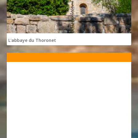
L'abbaye du Thoronet