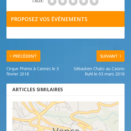
TAUX:
PROPOSEZ VOS ÉVÉNEMENTS
PRÉCÉDENT
SUIVANT
Cirque Phénix à Cannes le 3
Sébastien Chato au Casino
février 2018
Ruhl le 03 mars 2018
ARTICLES SIMILAIRES