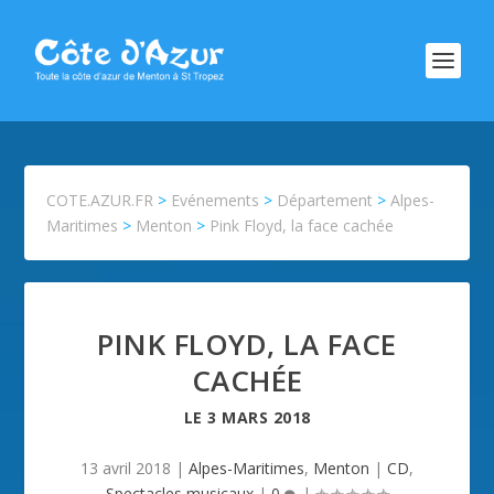
COTE.AZUR.FR
>
Evénements
>
Département
>
Alpes-
Maritimes
>
Menton
>
Pink Floyd, la face cachée
PINK FLOYD, LA FACE
CACHÉE
LE
3 MARS 2018
13 avril 2018
|
Alpes-Maritimes
,
Menton
|
CD
,
Spectacles musicaux
|
0
|