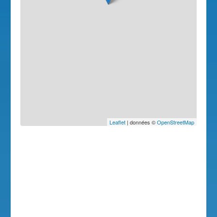
Leaflet
| données ©
OpenStreetMap