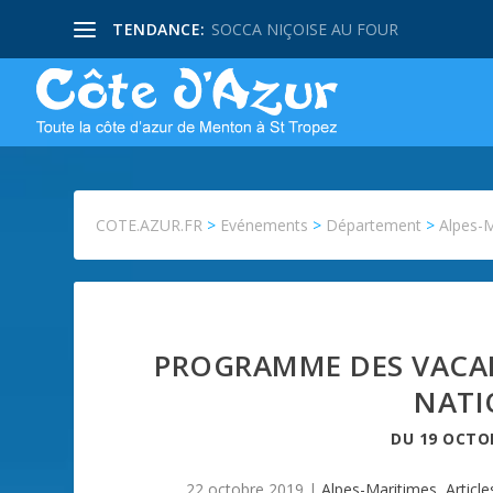
TENDANCE:
SOCCA NIÇOISE AU FOUR
COTE.AZUR.FR
>
Evénements
>
Département
>
Alpes-
PROGRAMME DES VACAN
NATI
DU
19 OCTO
22 octobre 2019
|
Alpes-Maritimes
,
Article