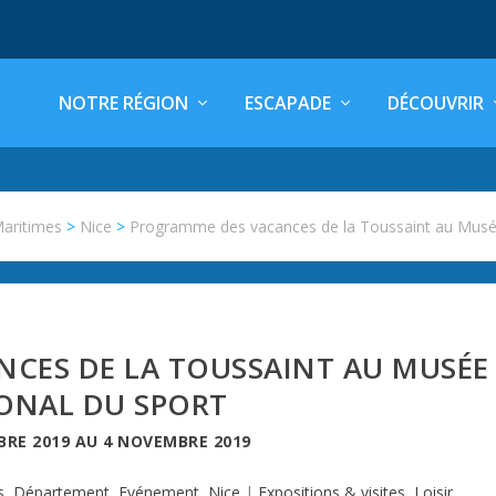
NOTRE RÉGION
ESCAPADE
DÉCOUVRIR
Maritimes
>
Nice
>
Programme des vacances de la Toussaint au Musé
CES DE LA TOUSSAINT AU MUSÉE
ONAL DU SPORT
BRE 2019
AU
4 NOVEMBRE 2019
s
,
Département
,
Evénement
,
Nice
|
Expositions & visites
,
Loisir
,