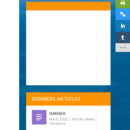
DERNIERS ARTICLES
DANSEA
Mai 5, 2025
|
Articles
,
News
Tendance