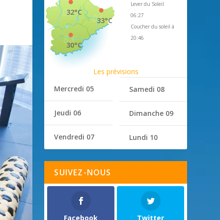
Lever du Soleil
32°C
06:27
33°C
Coucher du soleil à
20:46
30°C
Les prévisions
Mercredi 05
Samedi 08
Jeudi 06
Dimanche 09
Vendredi 07
Lundi 10
SUIVEZ-NOUS
Facebook
Twitter