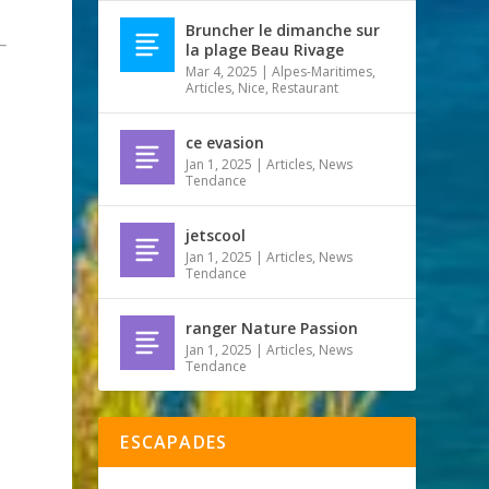
Bruncher le dimanche sur
la plage Beau Rivage
Mar 4, 2025
|
Alpes-Maritimes
,
Articles
,
Nice
,
Restaurant
r
ce evasion
Jan 1, 2025
|
Articles
,
News
Tendance
jetscool
Jan 1, 2025
|
Articles
,
News
Tendance
ranger Nature Passion
Jan 1, 2025
|
Articles
,
News
Tendance
ESCAPADES