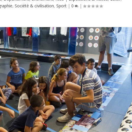
raphie
,
Société & civilisation
,
Sport
|
0
|