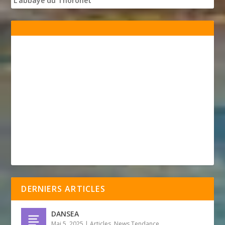
L'abbaye du Thoronet
DERNIERS ARTICLES
DANSEA
Mai 5, 2025
|
Articles
,
News Tendance