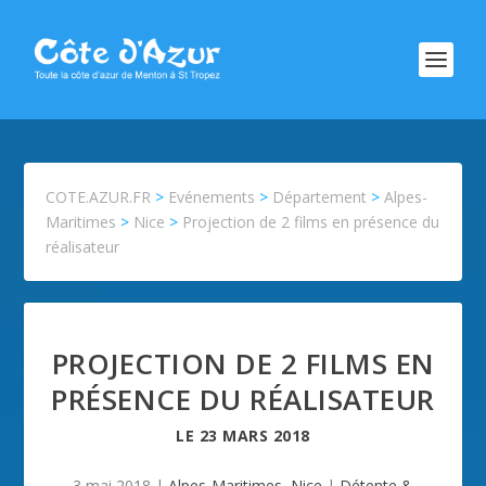
COTE.AZUR.FR
>
Evénements
>
Département
>
Alpes-
Maritimes
>
Nice
>
Projection de 2 films en présence du
réalisateur
PROJECTION DE 2 FILMS EN
PRÉSENCE DU RÉALISATEUR
LE
23 MARS 2018
3 mai 2018
|
Alpes-Maritimes
,
Nice
|
Détente &