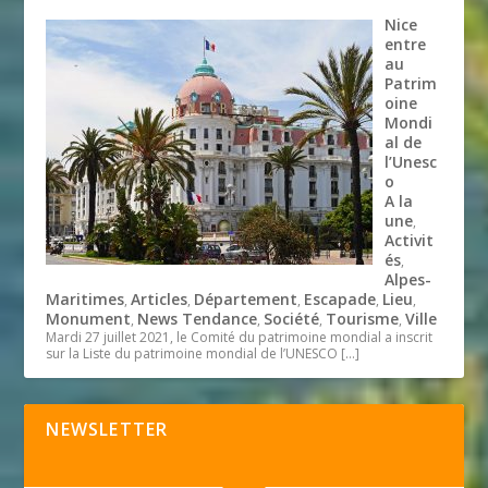
Nice
entre
au
Patrim
oine
Mondi
al de
l’Unesc
o
A la
une
,
Activit
és
,
Alpes-
Maritimes
Articles
Département
Escapade
Lieu
,
,
,
,
,
Monument
News Tendance
Société
Tourisme
Ville
,
,
,
,
Mardi 27 juillet 2021, le Comité du patrimoine mondial a inscrit
sur la Liste du patrimoine mondial de l’UNESCO
[…]
NEWSLETTER