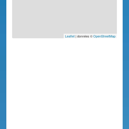
Leaflet
| données ©
OpenStreetMap