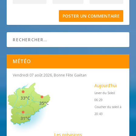
MÉTÉO
Vendredi 07 août 2026, Bonne Fête Gaétan
Aujourd'hui
Lever du Soleil
33°C
06:29
35°C
Coucher du soleil à
20:43
31°C
Les prévisions