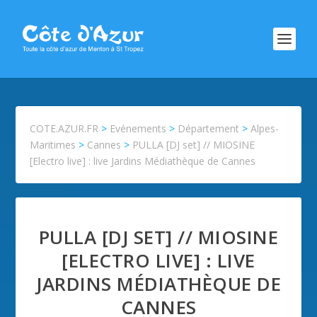
COTE.AZUR.FR
>
Evénements
>
Département
>
Alpes-
Maritimes
>
Cannes
>
PULLA [DJ set] // MIOSINE
[Electro live] : live Jardins Médiathèque de Cannes
PULLA [DJ SET] // MIOSINE
[ELECTRO LIVE] : LIVE
JARDINS MÉDIATHÈQUE DE
CANNES