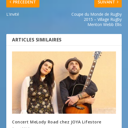
PRÉCÉDENT
SUIVANT
L'invité
Coupe du Monde de Rugby
2015 – Village Rugby
Menton Webb Ellis
ARTICLES SIMILAIRES
Concert MeLody Road chez JOYA Lifestore