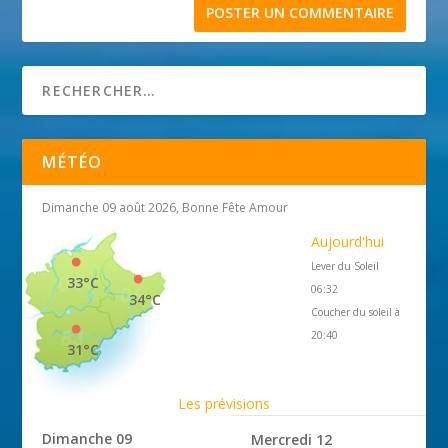
MÉTÉO
Dimanche 09 août 2026, Bonne Fête Amour
Aujourd'hui
Lever du Soleil
33°C
06:32
34°C
Coucher du soleil à
20:40
31°C
Les prévisions
Dimanche 09
Mercredi 12