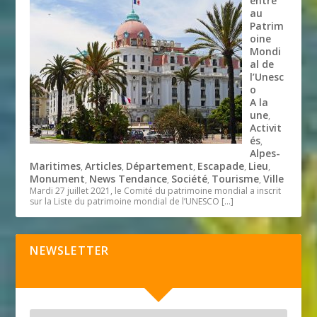
entre
au
Patrim
oine
Mondi
al de
l’Unesc
o
A la
une
,
Activit
és
,
Alpes-
Maritimes
Articles
Département
Escapade
Lieu
,
,
,
,
,
Monument
News Tendance
Société
Tourisme
Ville
,
,
,
,
Mardi 27 juillet 2021, le Comité du patrimoine mondial a inscrit
sur la Liste du patrimoine mondial de l’UNESCO
[…]
NEWSLETTER