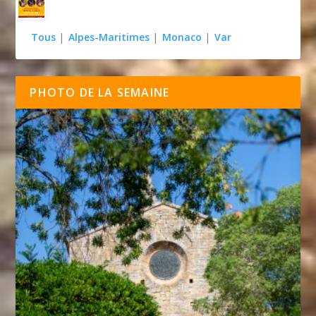
Tous
|
Alpes-Maritimes
|
Monaco
|
Var
PHOTO DE LA SEMAINE