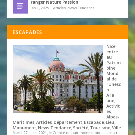
ranger Nature Passion
Jan 1, 2025
|
Articles
,
News Tendance
ESCAPADES
Nice
entre
au
Patrim
oine
Mondi
al de
l’Unesc
o
A la
une
,
Activit
és
,
Alpes-
Maritimes
Articles
Département
Escapade
Lieu
,
,
,
,
,
Monument
News Tendance
Société
Tourisme
Ville
,
,
,
,
Mardi 27 juillet 2021, le Comité du patrimoine mondial a inscrit