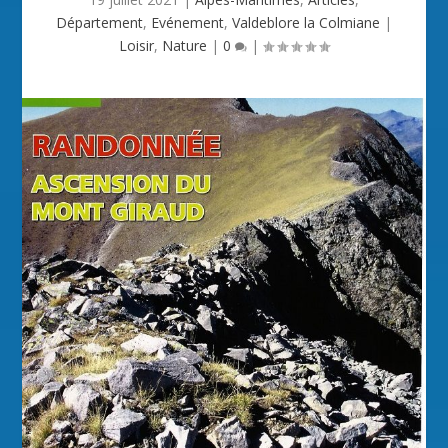
Département
,
Evénement
,
Valdeblore la Colmiane
|
Loisir
,
Nature
|
0
|