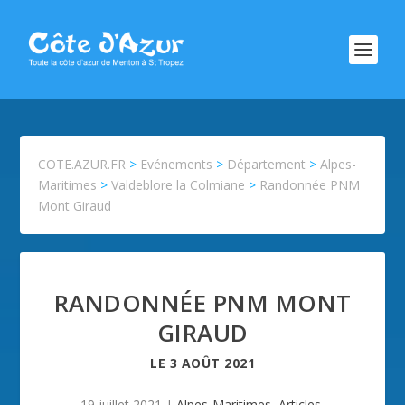
COTE.AZUR.FR
>
Evénements
>
Département
>
Alpes-
Maritimes
>
Valdeblore la Colmiane
>
Randonnée PNM
Mont Giraud
RANDONNÉE PNM MONT
GIRAUD
LE
3 AOÛT 2021
19 juillet 2021
|
Alpes-Maritimes
,
Articles
,