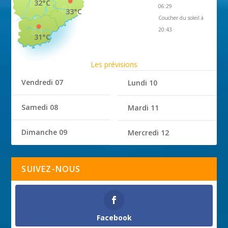
32°C
06:29
33°C
Coucher du soleil à
20:43
31°C
Les prévisions
Vendredi 07
Lundi 10
Samedi 08
Mardi 11
Dimanche 09
Mercredi 12
SUIVEZ-NOUS
Facebook